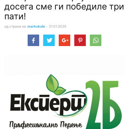
досега сме ги победиле три
пати!
од страна на
markukule
-
21.01.2025