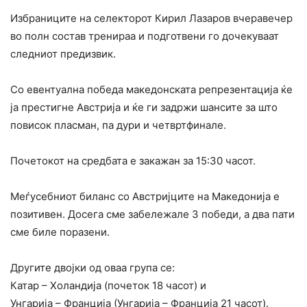
Избраниците на селекторот Кирил Лазаров вчеравечер
во полн состав тренираа и подготвени го дочекуваат
следниот предизвик.
Со евентуална победа македонската репрезентација ќе
ја престигне Австрија и ќе ги задржи шансите за што
повисок пласман, па дури и четвртфинале.
Почетокот на средбата е закажан за 15:30 часот.
Меѓусебниот биланс со Австријците на Македонија е
позитивен. Досега сме забележале 3 победи, а два пати
сме биле поразени.
Другите двојки од оваа група се:
Катар – Холандија (почеток 18 часот) и
Унгарија – Франција (Унгарија – Франција 21 часот).