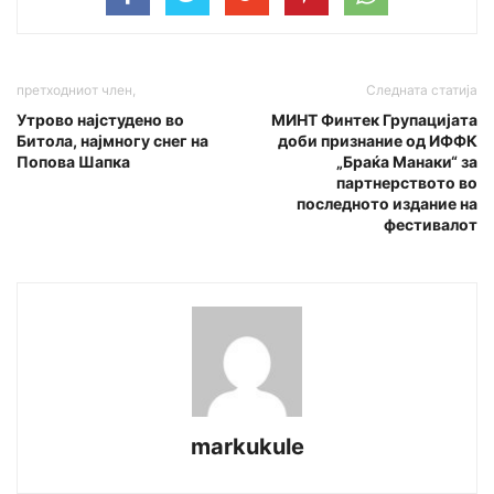
претходниот член,
Следната статија
Утрово најстудено во
МИНТ Финтек Групацијата
Битола, најмногу снег на
доби признание од ИФФК
Попова Шапка
„Браќа Манаки“ за
партнерството во
последното издание на
фестивалот
markukule