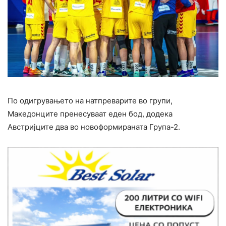
По одигрувањето на натпреварите во групи,
Македонците пренесуваат еден бод, додека
Австријците два во новоформираната Група-2.