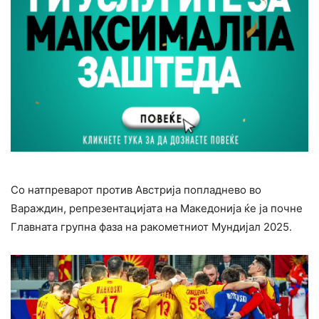
Со натпреварот против Австрија попладнево во
Вараждин, репрезентацијата на Македонија ќе ја почне
Главната групна фаза на ракометниот Мундијал 2025.