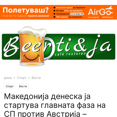
дома
Спорт
Вести
Спорт
Вести
Maкедонија денеска ја
стартува главната фаза на
СП против Австрија –