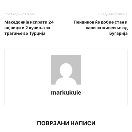
претходниот член,
Следната статија
Македонија испрати 24
Пендиков ќе добие стан и
вojници и 2 кучиња за
пари за живеење од
трагање во Турција
Бугарија
markukule
ПОВРЗАНИ НАПИСИ