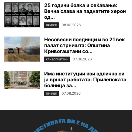
25 години болка и сеќавање:
Вечна слава на паднатите xepoи
од...
08.08.2026
ПРИЛЕП
Несовесни поединци и во 21 век
палат стрништа: Општина
Кривогаштани со...
07.08.2026
КРИВОГАШТАНИ
Има институции кои одлично си
ја вршат работата: Прилепската
болница за...
07.08.2026
ПРИЛЕП