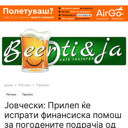
дома
Регион
Прилеп
Регион
Прилеп
Joвчески: Прилеп ќе
испрати финансиска помош
за погодените подрачја од