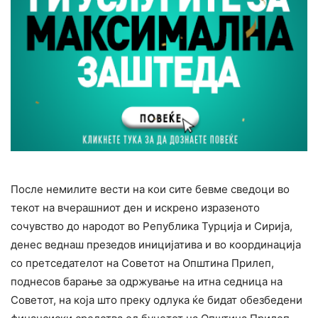
После немилите вести на кои сите бевме сведоци во
текот на вчерашниот ден и искрено изразеното
сочувство до народот во Република Турција и Сирија,
денес веднаш презедов иницијатива и во координација
со претседателот на Советот на Општина Прилеп,
поднесов барање за одржување на итна седница на
Советот, на која што преку одлука ќе бидат обезбедени