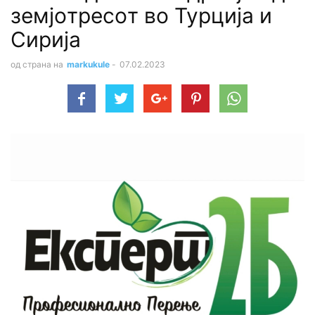
земjoтpecoт во Турција и
Сирија
од страна на
markukule
-
07.02.2023