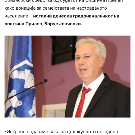
финансиски средства од буџетот на Општина Прилеп
како донација за семејствата на настраданото
население –
истакна денеска градоначалникот на
општина Прилеп, Борче Јовчески.
-Искрено подаваме рака на целокупното погодено