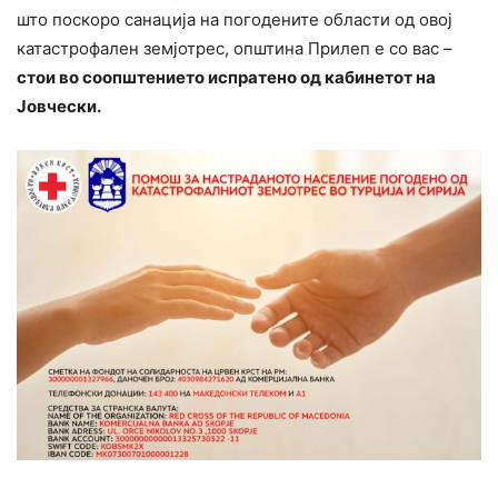
што поскоро санација на погодените области од овој
катастрофален земјотрес, општина Прилеп е со вас –
стои во соопштението испратено од кабинетот на
Јовчески.