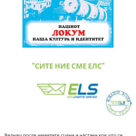
Веднаш после немилите сцени и настани кои што се