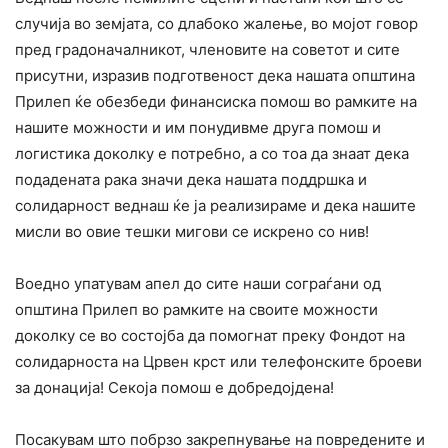
случија во земјата, со длабоко жалење, во мојот говор
пред градоначалникот, членовите на советот и сите
присутни, изразив подготвеност дека нашата општина
Прилеп ќе обезбеди финансиска помош во рамките на
нашите можности и им понудивме друга помош и
логистика доколку е потребно, а со тоа да знаат дека
подадената рака значи дека нашата поддршка и
солидарност веднаш ќе ја реализираме и дека нашите
мисли во овие тешки мигови се искрено со нив!
Воедно упатувам апел до сите наши сограѓани од
општина Прилеп во рамките на своите можности
доколку се во состојба да помогнат преку Фондот на
солидарноста на Црвен крст или телефонските броеви
за донација! Секоја помош е добредојдена!
Посакувам што побрзо закрепнување на повредените и