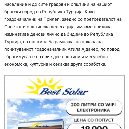
население и до сите градови и општини на нашиот
братски народ во Република Турција. Како
градоначалник на Прилеп, заедно со претседателот на
Советот и општинска делегација, имавме прилика
изминативе денови лично да бидиме во Република
Турција, во општина Бајрампаша, на покана на
почитуваниот градоначалник Атила Ајданер, по повод
збратимување на овие две општини и меѓусебна
економска, културна и секаква друга соработка.