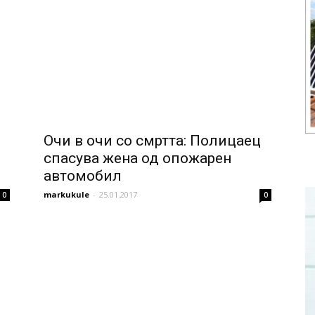
Очи в очи со смртта: Полицаец
спасува жена од опожарен
автомобил
markukule
-
25.01.2017
0
0