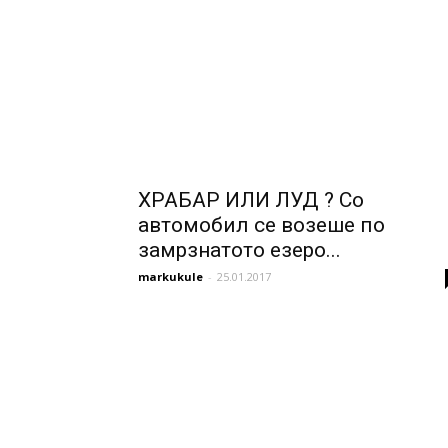
ХРАБАР ИЛИ ЛУД ? Со
автомобил се возеше по
замрзнатото езеро...
markukule
-
25.01.2017