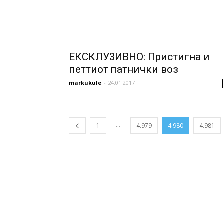
ЕКСКЛУЗИВНО: Пристигна и
петтиот патнички воз
markukule
-
24.01.2017
...
1
4.979
4.980
4.981