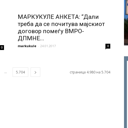
МАРКУКУЛЕ АНКЕТА: “Дали
треба да се почитува мајскиот
договор помеѓу ВМРО-
ДПМНЕ...
markukule
-
24.01.2017
0
0
...
5.704
страница 4.980 на 5.704