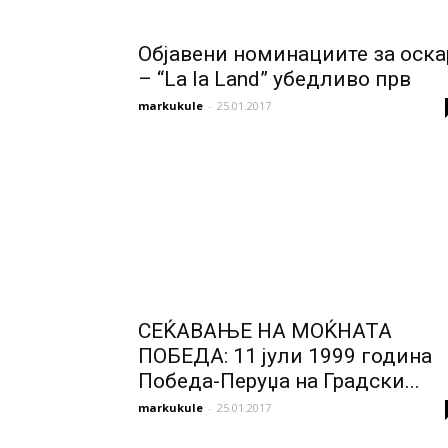
Објавени номинациите за оска
– “La la Land” убедливо прв
markukule
-
25.01.2017
СЕЌАВАЊЕ НА МОЌНАТА
ПОБЕДА: 11 јули 1999 година
Победа-Перуџа на Градски...
markukule
-
25.01.2017