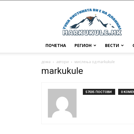
Маркукуле
ПОЧЕТНА
РЕГИОН
ВЕСТИ
дома
автори
мислења од markukule
markukule
57035 ПОСТОВИ
0 КОМЕ