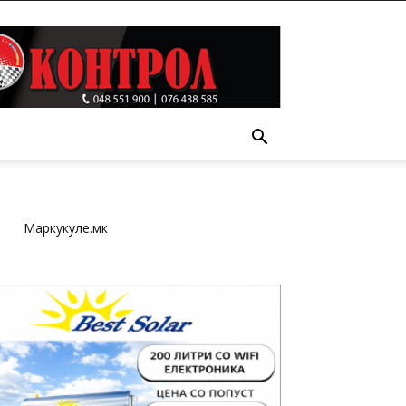
Т
Маркукуле.мк