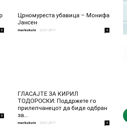
р
Црномуреста убавица – Монифа
Јансен
markukule
-
25.01.2017
0
0
ГЛАСАЈТЕ ЗА КИРИЛ
ТОДОРОСКИ: Поддржете го
прилепчанецот да биде одбран
за...
0
markukule
-
24.01.2017
0