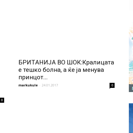
БРИТАНИЈА ВО ШОК:Кралицата
е тешко болна, а ќе ја менува
принцот...
markukule
-
24.01.2017
0
0