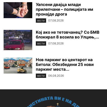
Уапсени двајца млади
прилепчани – полицијата им
пронајде дpoга
07.08.2026
ВЕСТИ
Koj ако не тетовчанец? Со БМВ
блокирал 8 возила во Улцињ,...
07.08.2026
ВЕСТИ
Нов паркинг во центарот на
Битола: Обезбедени 25 нови
паркинг места...
06.08.2026
ВЕСТИ