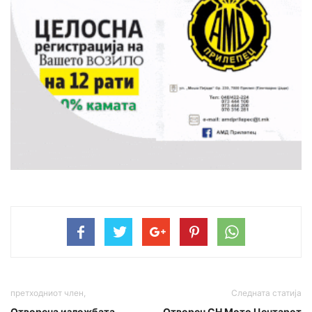
претходниот член,
Следната статија
Отворена изложбата
Отворен СН Мото Центарот