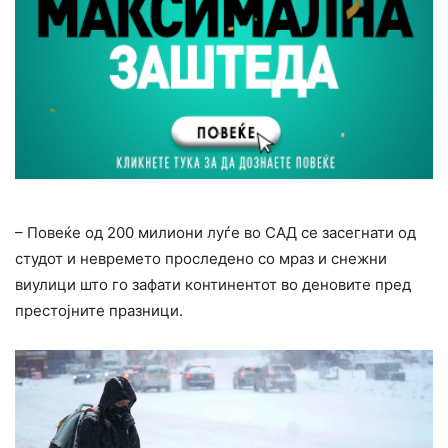
– Повеќе од 200 милиони луѓе во САД се засегнати од
студот и невремето проследено со мраз и снежни
виулици што го зафати континентот во деновите пред
престојните празници.