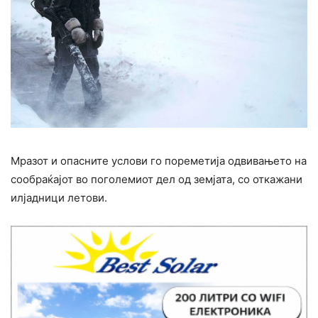
Мразот и опасните услови го пореметија одвивањето на
сообраќајот во поголемиот дел од земјата, со откажани
илјадници летови.