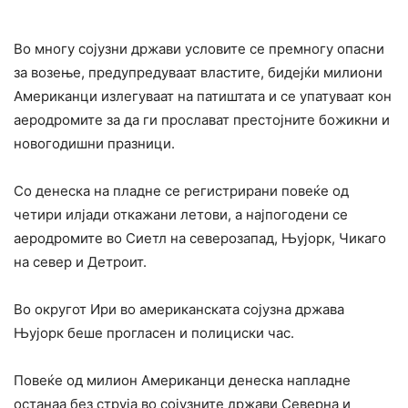
Во многу сојузни држави условите се премногу опасни
за возење, предупредуваат властите, бидејќи милиони
Американци излегуваат на патиштата и се упатуваат кон
аеродромите за да ги прослават престојните божикни и
новогодишни празници.
Со денеска на пладне се регистрирани повеќе од
четири илјади откажани летови, а најпогодени се
аеродромите во Сиетл на северозапад, Њујорк, Чикаго
на север и Детроит.
Во округот Ири во американската сојузна држава
Њујорк беше прогласен и полициски час.
Повеќе од милион Американци денеска напладне
останаа без струја во сојузните држави Северна и