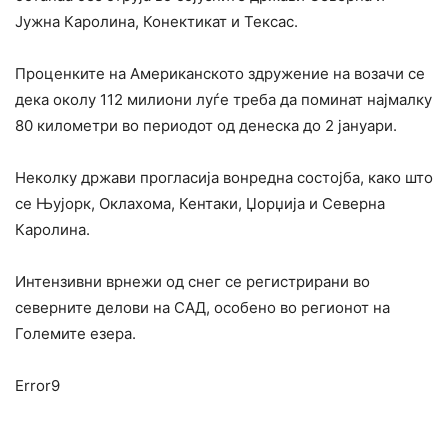
Јужна Каролина, Конектикат и Тексас.
Проценките на Американското здружение на возачи се
дека околу 112 милиони луѓе треба да поминат најмалку
80 километри во периодот од денеска до 2 јануари.
Неколку држави прогласија вонредна состојба, како што
се Њујорк, Оклахома, Кентаки, Џорџија и Северна
Каролина.
Интензивни врнежи од снег се регистрирани во
северните делови на САД, особено во регионот на
Големите езера.
Error9