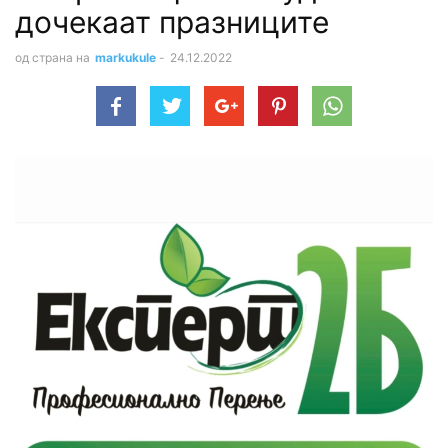
дочекаат празниците
од страна на
markukule
-
24.12.2022