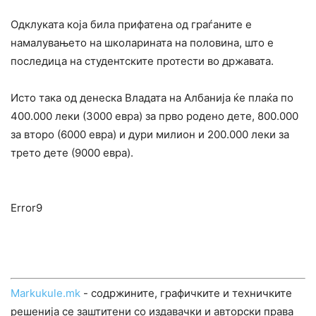
Одклуката која била прифатена од граѓаните е
намалувањето на школарината на половина, што е
последица на студентските протести во државата.
Исто така од денеска Владата на Албанија ќе плаќа по
400.000 леки (3000 евра) за прво родено дете, 800.000
за второ (6000 евра) и дури милион и 200.000 леки за
трето дете (9000 евра).
Error9
Markukule.mk
- содржините, графичките и техничките
решенија се заштитени со издавачки и авторски права