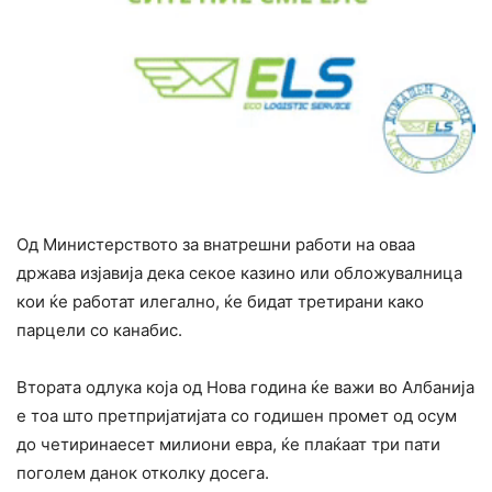
Од Министерството за внатрешни работи на оваа
држава изјавија дека секое казино или обложувалница
кои ќе работат илегално, ќе бидат третирани како
парцели со канабис.
Втората одлука која од Нова година ќе важи во Албанија
е тоа што претпријатијата со годишен промет од осум
до четиринаесет милиони евра, ќе плаќаат три пати
поголем данок отколку досега.