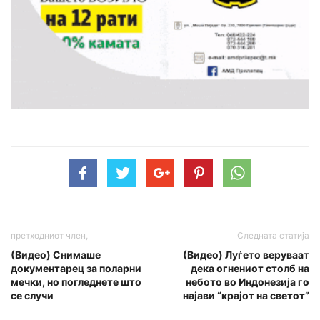
претходниот член,
Следната статија
(Видео) Снимаше
(Видео) Луѓето веруваат
документарец за поларни
дека огнениот столб на
мечки, но погледнете што
небото во Индонезија го
се случи
најави “крајот на светот”