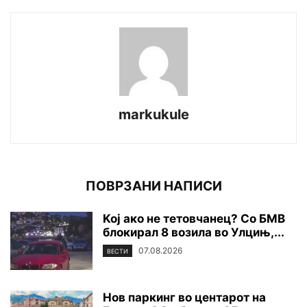
markukule
ПОВРЗАНИ НАПИСИ
Koj ако не тетовчанец? Со БМВ
блокирал 8 возила во Улцињ,...
07.08.2026
ВЕСТИ
Нов паркинг во центарот на