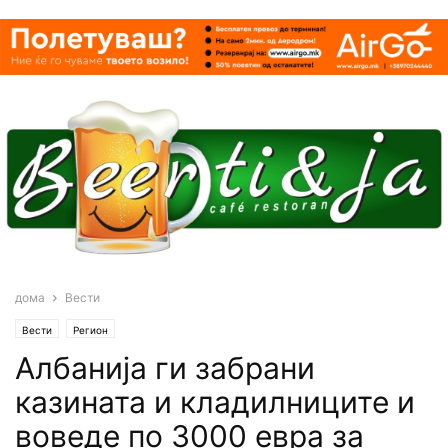
дома
Вести
Вести
Регион
Aлбанија ги забрани
казината и кладилниците и
воведе по 3000 евра за