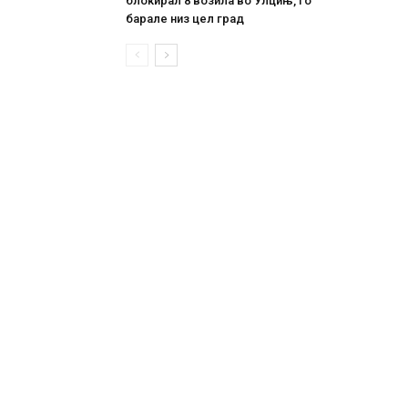
блокирал 8 возила во Улцињ, го
барале низ цел град