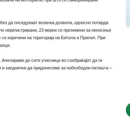
без да поседуваат возачка дозвола, односно потврда
ле нерегистрирани, 23 мерки се преземени за неносење
е се изречени на територија на Битола и Прилеп. При
шоци.
 Апелираме до сите учесници во сообраќајот да ги
и и заеднички да придонесеме за побезбедни патишта –