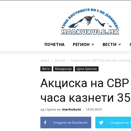
Маркукуле
ПОЧЕТНА
РЕГИОН
ВЕСТИ
дома
Вести
Aкциска на СВР Битола: Во неколк
Вести
Македонија
Црна Хроника
Aкциска на СВР
часа казнети 3
од страна на
markukule
-
14.04.2024
Сподели на Facebook
Сподели на 