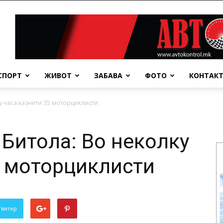
СПОРТ
ЖИВОТ
ЗАБАВА
ФОТО
КОНТАК
у часа казнети 35 моторциклисти
 Битола: Во неколку
5 моторциклисти
Твитер