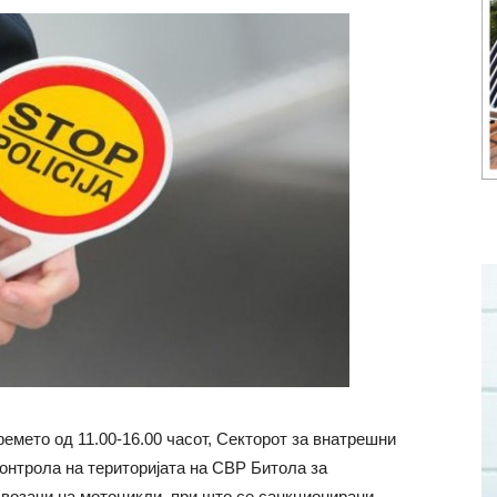
ремето од 11.00-16.00 часот, Секторот за внатрешни
онтрола на територијата на СВР Битола за
возачи на мотоцикли, при што се санкционирани