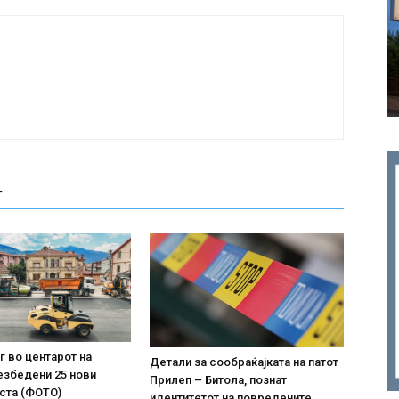
Т
г во центарот на
Детали за сообраќајката на патот
езбедени 25 нови
Прилеп – Битола, познат
ста (ФОТО)
идентитетот на повредените