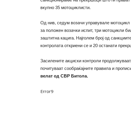
вкупно 35 мотоциклисти.
Од нив, седум возачи управувале мотоцикл 
за положен возачки испит, три мотоцикли би
заштитна кацига. Најголем број од санкциит
контролата откриени се и 20 останати прекр
Засилените акциски контроли продолжуваат.
почитуваат сообраќајните правила и пропис
велат од СВР Битола.
Error9