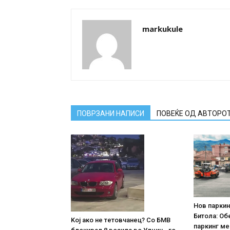
markukule
ПОВРЗАНИ НАПИСИ
ПОВЕЌЕ ОД АВТОРО
Нов паркин
Битола: Об
Koj ако не тетовчанец? Со БМВ
паркинг ме