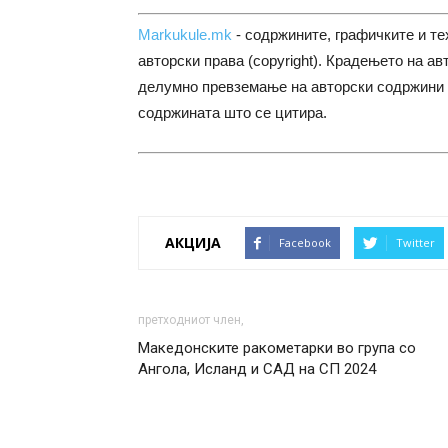
Markukule.mk
- содржините, графичките и те
авторски права (copyright). Крадењето на ав
делумно превземање на авторски содржини 
содржината што се цитира.
АКЦИЈА
Facebook
Twitter
претходниот член,
Македонските ракометарки во група со
Ангола, Исланд и САД на СП 2024