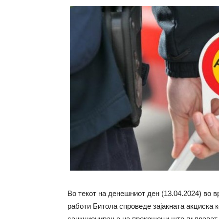
Во текот на денешниот ден (13.04.2024) во в
работи Битола спроведе зајакната акциска к
санкционирање на прекршоци што ги прават 