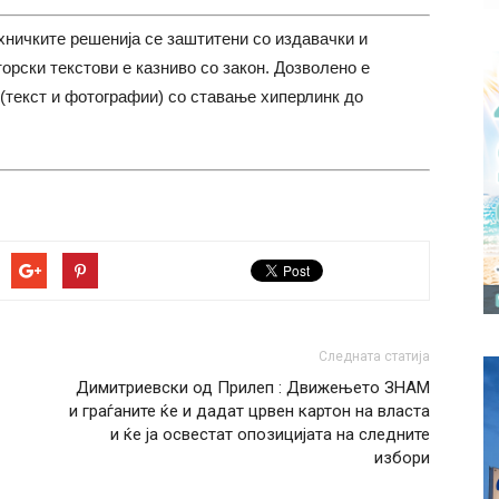
хничките решенија се заштитени со издавачки и
торски текстови е казниво со закон. Дозволено е
(текст и фотографии) со ставање хиперлинк до
Следната статија
Димитриевски од Прилеп : Движењето ЗНАМ
и граѓаните ќе и дадат црвен картон на власта
и ќе ја освестат опозицијата на следните
избори