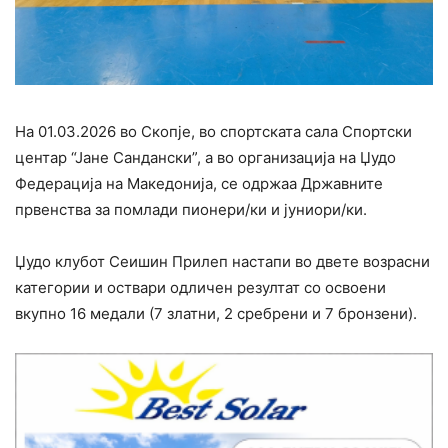
На 01.03.2026 во Скопје, во спортската сала Спортски
центар “Јане Сандански”, a во организација на Џудо
Федерација на Македонија, се одржаа Државните
првенства за помлади пионери/ки и јуниори/ки.
Џудо клубот Сеишин Прилеп настапи во двете возрасни
категории и оствари одличен резултат со освоени
вкупно 16 медали (7 златни, 2 сребрени и 7 бронзени).