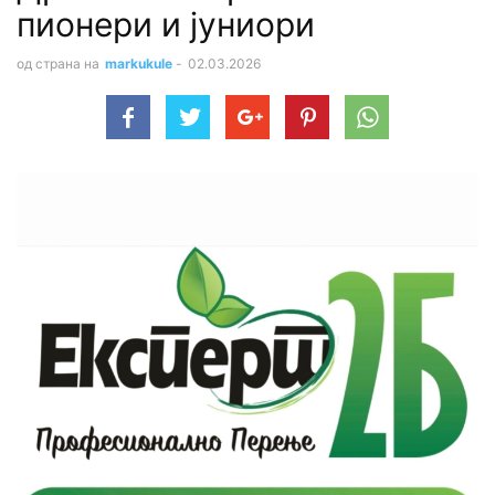
пионери и јуниори
од страна на
markukule
-
02.03.2026