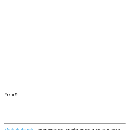
Error9
Markukule.mk
- содржините, графичките и техничките