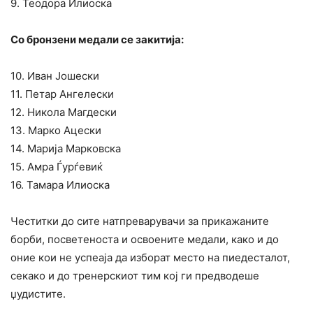
9. Теодора Илиоска
Со бронзени медали се закитија:
10. Иван Јошески
11. Петар Ангелески
12. Никола Магдески
13. Марко Ацески
14. Марија Марковска
15. Амра Ѓурѓевиќ
16. Тамара Илиоска
Честитки до сите натпреварувачи за прикажаните
борби, посветеноста и освоените медали, како и до
оние кои не успеаја да изборат место на пиедесталот,
секако и до тренерскиот тим кој ги предводеше
џудистите.