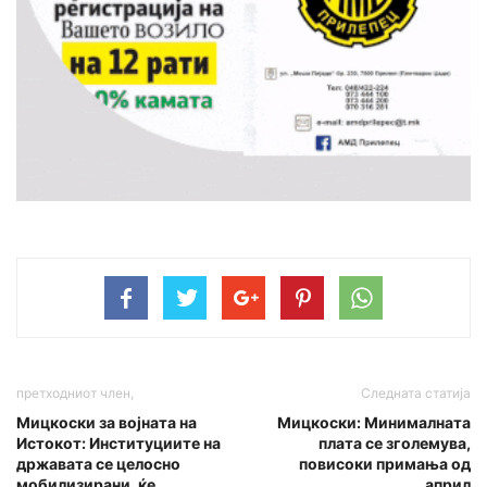
претходниот член,
Следната статија
Mицкоски за војната на
Мицкоски: Минималната
Истокот: Институциите на
плата се зголемува,
државата се целосно
повисоки примања од
мобилизирани, ќе
април