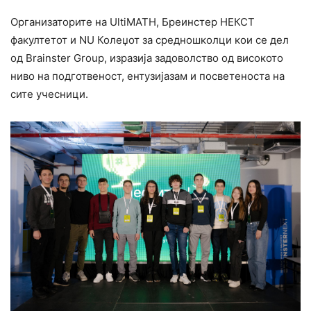
Организаторите на UltiMATH, Бреинстер НЕКСТ
факултетот и NU Колеџот за средношколци кои се дел
од Brainster Group, изразија задоволство од високото
ниво на подготвеност, ентузијазам и посветеноста на
сите учесници.