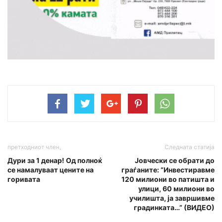
претходниот член,
Следната статија
Дури за 1 денар! Од полноќ
Joвчески се обрати до
се намалуваат цените на
граѓаните: “Инвестиравме
горивата
120 милиони во патишта и
улици, 60 милиони во
училишта, ja завршивме
градинката…” (ВИДЕО)