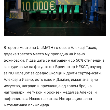
Второто место на UltiMATH го освои Алексеј Тасиќ,
додека третото место му припадна на Ивано
Божновски. И двајцата се наградени со 50% стипендија
за студирање на факултетот Бреинстер НЕКСТ, ваучер
за NU Колеџот за средношколци и други сертификати.
Алексеј и Ивано, исто како и Дамјан, имаат значајно
искуство, награди и признанија од голем број на
натпревари, меѓу кои и бронзен медал за Алексеј и
пофалница за Ивано на истата Интернационална
математичка олимпијада.