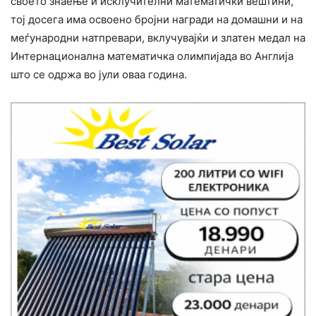
своето знаење и исклучителни математички вештини,
тој досега има освоено бројни награди на домашни и на
меѓународни натпревари, вклучувајќи и златен медал на
Интернационална математичка олимпијада во Англија
што се одржа во јули оваа година.