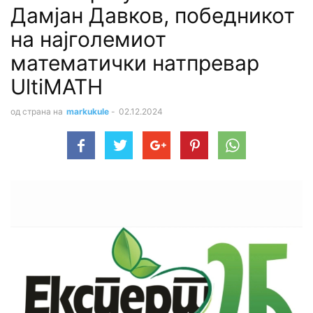
Дамјан Давков, победникот
на најголемиот
математички натпревар
UltiMATH
од страна на
markukule
-
02.12.2024