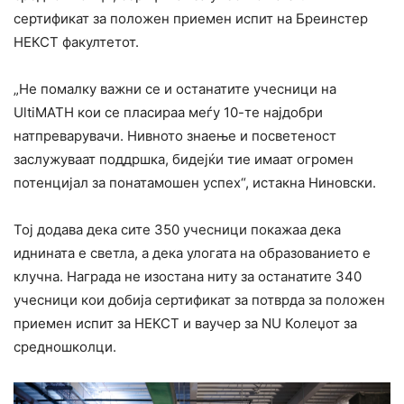
сертификат за положен приемен испит на Бреинстер
НЕКСТ факултетот.
„Не помалку важни се и останатите учесници на
UltiMATH кои се пласираа меѓу 10-те најдобри
натпреварувачи. Нивното знаење и посветеност
заслужуваат поддршка, бидејќи тие имаат огромен
потенцијал за понатамошен успех“, истакна Ниновски.
Тој додава дека сите 350 учесници покажаа дека
иднината е светла, а дека улогата на образованието е
клучна. Награда не изостана ниту за останатите 340
учесници кои добија сертификат за потврда за положен
приемен испит за НЕКСТ и ваучер за NU Колеџот за
средношколци.