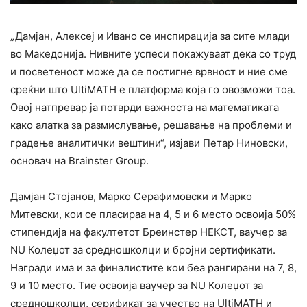
„Дамјан, Алексеј и Ивано се инспирација за сите млади
во Македонија. Нивните успеси покажуваат дека со труд
и посветеност може да се постигне врвност и ние сме
среќни што UltiMATH е платформа која го овозможи тоа.
Овој натпревар ја потврди важноста на математиката
како алатка за размислување, решавање на проблеми и
градење аналитички вештини“, изјави Петар Ниновски,
основач на Brainster Group.
Дамјан Стојанов, Марко Серафимовски и Марко
Митевски, кои се пласираа на 4, 5 и 6 место освоија 50%
стипендија на факултетот Бреинстер НЕКСТ, ваучер за
NU Колеџот за средношколци и бројни сертификати.
Награди има и за финалистите кои беа рангирани на 7, 8,
9 и 10 место. Тие освоија ваучер за NU Колеџот за
средношколци, серификат за учество на UltiMATH и