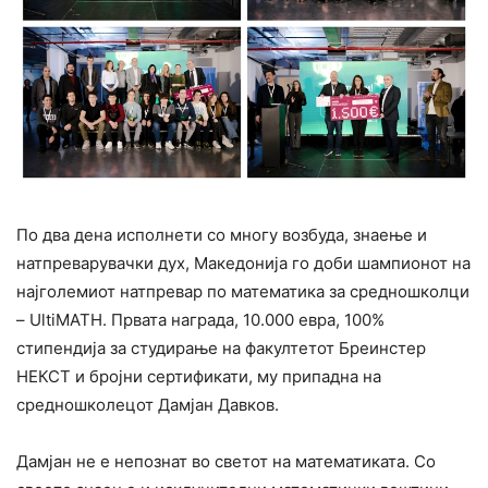
По два дена исполнети со многу возбуда, знаење и
натпреварувачки дух, Македонија го доби шампионот на
најголемиот натпревар по математика за средношколци
– UltiMATH. Првата награда, 10.000 евра, 100%
стипендија за студирање на факултетот Бреинстер
НЕКСТ и бројни сертификати, му припадна на
средношколецот Дамјан Давков.
Дамјан не е непознат во светот на математиката. Со