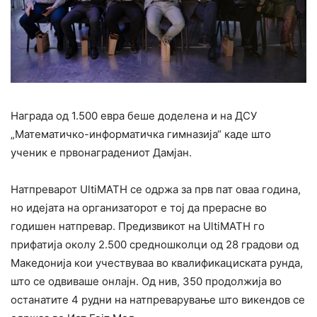
Награда од 1.500 евра беше доделена и на ДСУ
„Математичко-информатичка гимназија“ каде што
ученик е првонаградениот Дамјан.
Натпреварот UltiMATH се одржа за прв пат оваа година,
но идејата на организаторот е тој да прерасне во
годишен натпревар. Предизвикот на UltiMATH го
прифатија околу 2.500 средношколци од 28 градови од
Македонија кои учествуваа во квалификациската рунда,
што се одвиваше онлајн. Од нив, 350 продолжија во
останатите 4 рудни на натпреварување што викендов се