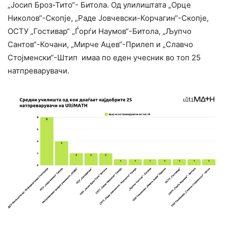
„Јосип Броз-Тито“- Битола. Од улилиштата „Орце
Николов“-Скопје, „Раде Јовчевски-Корчагин“-Скопје,
ОСТУ „Гостивар“ „Ѓорѓи Наумов“-Битола, „Љупчо
Сантов“-Кочани, „Мирче Ацев“-Прилеп и „Славчо
Стојменски“-Штип имаа по еден учесник во топ 25
натпреварувачи.