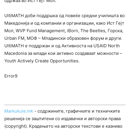
одржаа во Ист Гејт Мол.
UltiMATH доби поддршка од повеќе средни училишта во
Македонија и од компании и организации, како Ист Гејт
Мол, WVP Fund Management, iBorn, The Beetles, Горска,
Urban FM, МОФ – Младински образовен форум и други.
UltiMATH е поддржан и од Активноста на USAID North
Macedonia за млади кои активно создаваат можности –
Youth Actively Create Opportunities.
Error9
Markukule.mk
- содржините, графичките и техничките
решенија се заштитени со издавачки и авторски права
(copyright). Крадењето на авторски текстови е казниво