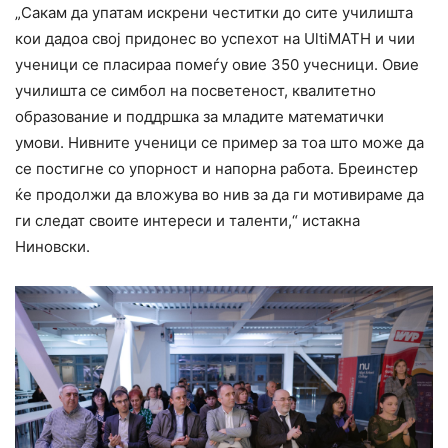
„Сакам да упатам искрени честитки до сите училишта
кои дадоа свој придонес во успехот на UltiMATH и чии
ученици се пласираа помеѓу овие 350 учесници. Овие
училишта се симбол на посветеност, квалитетно
образование и поддршка за младите математички
умови. Нивните ученици се пример за тоа што може да
се постигне со упорност и напорна работа. Бреинстер
ќе продолжи да вложува во нив за да ги мотивираме да
ги следат своите интереси и таленти,“ истакна
Ниновски.