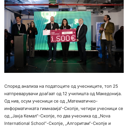
Според анализа на податоците од учесниците, топ 25
натпреварувачи доаѓаат од 12 училишта од Македонија.
Од нив, осум учесници се од „Математичко-
информатичката гимназија“-Скопје, четири учесници се
од „Јахја Кемал“-Скопје, по два учесника од „Nova
International School“-Скопје, „Алгоритам“-Скопје и