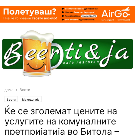
дома
Вести
Вести
Македонија
Ќе се зголемат цените на
услугите на комуналните
претпријатија во Битола –