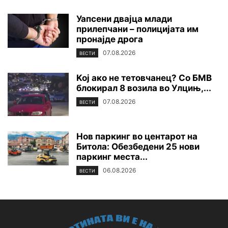
Уапсени двајца млади
прилепчани – полицијата им
пронајде дpoга
07.08.2026
ВЕСТИ
Koj ако не тетовчанец? Со БМВ
блокирал 8 возила во Улцињ,...
07.08.2026
ВЕСТИ
Нов паркинг во центарот на
Битола: Обезбедени 25 нови
паркинг места...
06.08.2026
ВЕСТИ