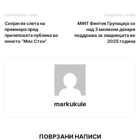
претходниот член,
Следната статија
Силјан ќе слета на
MINT Финтек Групација со
премиера пред
над 3 милиони денари
прилепската публика во
поддршка за заедницата во
киното “Мис Стон”
2025 година
markukule
ПОВРЗАНИ НАПИСИ