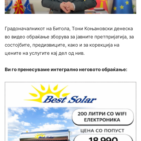
Градоначалникот на Битола, Тони Коњановски денеска
во видео обраќање зборува за јавните претпријатија, за
состојбите, предизвиците, како и за корекција на
цените на услугите кај дел од нив.
Ви го пренесуваме интегрално неговото обраќање: