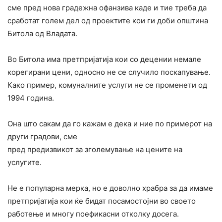
сме пред нова градежна офанзива каде и тие треба да
сработат голем дел од проектите кои ги доби општина
Битола од Владата.
Во Битола има претпријатија кои со децении немале
корегирани цени, односно не се случило поскапување.
Како пример, комуналните услуги не се променети од
1994 година.
Она што сакам да го кажам е дека и ние по примерот на
други градови, сме
пред предизвикот за зголемување на цените на
услугите.
Не е популарна мерка, но е доволно храбра за да имаме
претпријатија кои ќе бидат посамостојни во своето
работење и многу поефикасни отколку досега.