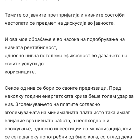
Темите со јавните претпријатија и нивните состојби
честопати се предмет на дискусија во јавноста.
И ова мое обраќање е во насока на подобрување на
нивната рентабилност,
односно нивна поголема ефикасност во давањето на
своите услуги до
корисниците.
Секое од нив се бори со своите предизвици. Пред
неколку години енергетската криза беше голем удар за
нив. Зголемувањето на платите согласно
зголемувањата на минималната плата исто така имаат
влијание врз нивната работа, а неопходно е и
вложување, односно инвестиции во механизација, кои
се сега далеку попотребни од било кога, со оглед дека