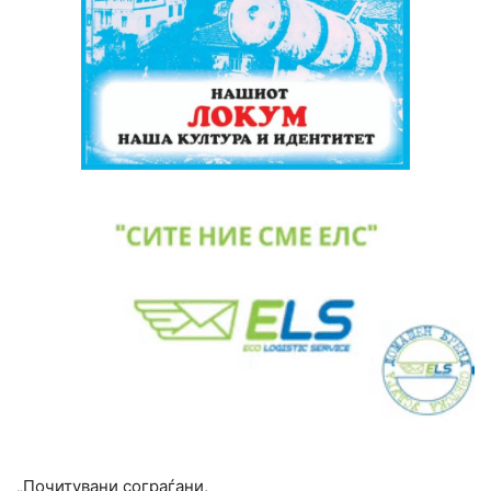
„Почитувани сограѓани,