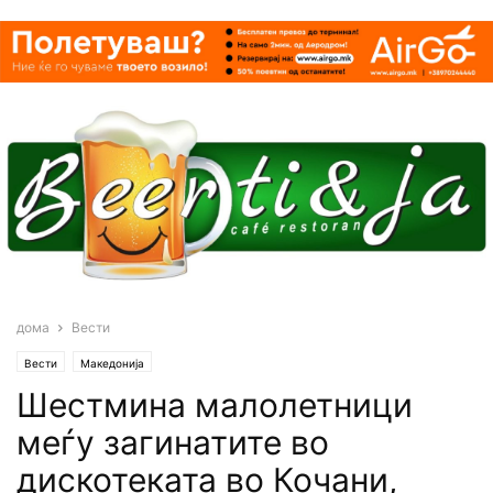
дома
Вести
Вести
Македонија
Шестмина малолетници
меѓу загинатите во
дискотеката во Кочани,