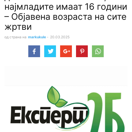
најмладите имаат 16 години
– Објавена возраста на сите
жртви
од страна на
markukule
-
20.03.2025