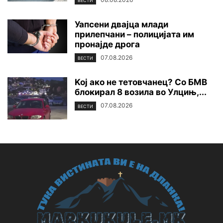
ВЕСТИ
Уапсени двајца млади
прилепчани – полицијата им
пронајде дpoга
07.08.2026
ВЕСТИ
Koj ако не тетовчанец? Со БМВ
блокирал 8 возила во Улцињ,...
07.08.2026
ВЕСТИ