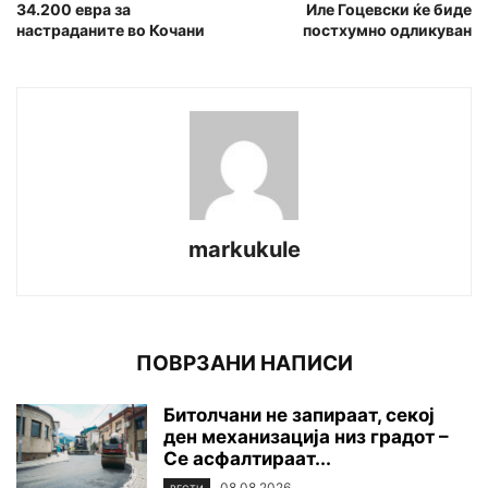
34.200 евра за
Иле Гоцевски ќе биде
настраданите во Кочани
постхумно одликуван
markukule
ПОВРЗАНИ НАПИСИ
Битолчани не запираат, секој
ден механизација низ градот –
Се асфалтираат...
08.08.2026