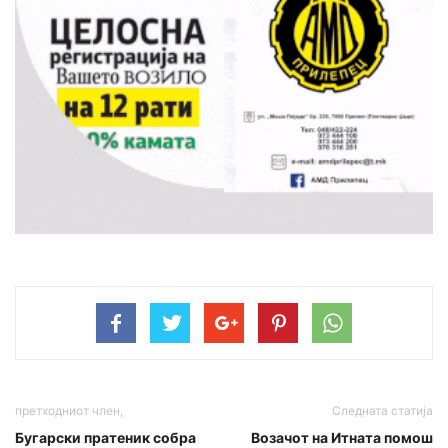
претходниот член,
Следната статија
Бугарски пратеник собра
Возачот на Итната помош