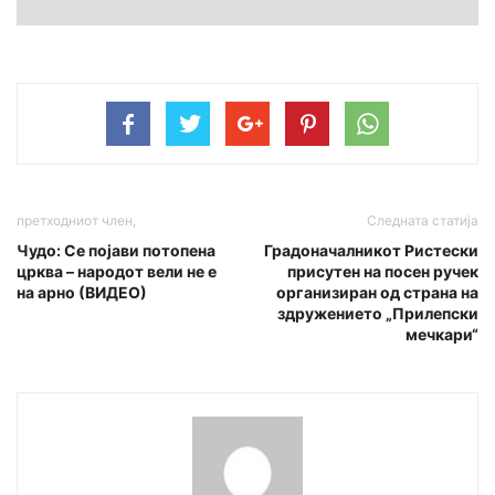
претходниот член,
Следната статија
Чудо: Се појави потопена
Градоначалникот Ристески
црква – народот вели не е
присутен на посен ручек
на арно (ВИДЕО)
организиран од страна на
здружението „Прилепски
мечкари“