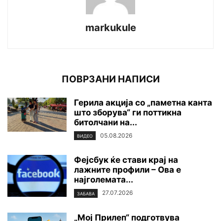
markukule
ПОВРЗАНИ НАПИСИ
Герила акција со „паметна канта
што зборува“ ги поттикна
битолчани на...
05.08.2026
ВИДЕО
Фејсбук ќе стави крај на
лажните профили – Ова е
најголемата...
27.07.2026
ЗАБАВА
„Мој Прилеп“ подготвува