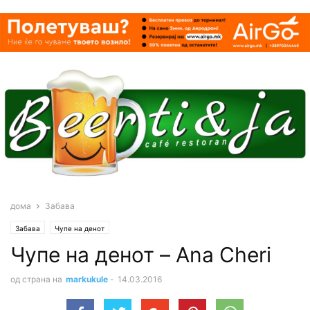
дома
Забава
Забава
Чупе на денот
Чупе на денот – Ana Cheri
од страна на
markukule
-
14.03.2016