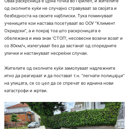
Оваа раскрсница е црна точка во Прилеп, и жителите
од околните куќи не случајно стравуваат за својата и
безбедноста на своите најблиски. Тука поминуваат
учениците кои настава посетуваат во ООУ “Климент
Охридски”, а и покрај тоа што раскрсницата е
обележана и има знак ‘СТОП’, несовесни возачи возат и
со 80км/ч, излегуваат без да застанат од споредните
улички и настануваат несреќни случаи.
Жителите од околните куќи замолуваат надлежните
итно да реагираат и да постават т.н. “легнати полицајци”
на улицата, се со цел да се спречат во иднина нови
катастрофи и жртви.