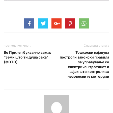
претходниот член,
Следната статија
Во Прилеп буквално важи:
Тошкоски најавува
“Земи што ти душа сака”
построги законски правила
(ФОТО)
за управување со
електричен тротинет и
зајакнати контроли за
несовесните моторџии