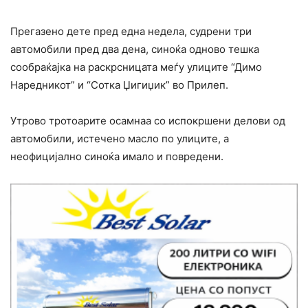
Прегазено дете пред една недела, судрени три
автомобили пред два дена, синоќа одново тешка
сообраќајка на раскрсницата меѓу улиците “Димо
Наредникот” и “Сотка Џигиџик” во Прилеп.
Утрово тротоарите осамнаа со испокршени делови од
автомобили, истечено масло по улиците, а
неофицијално синоќа имало и повредени.