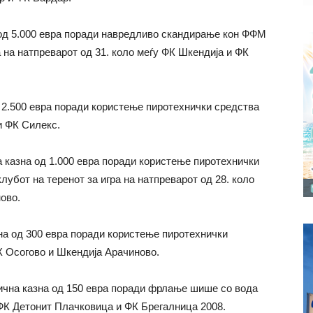
 од 5.000 евра поради навредливо скандирање кон ФФМ
на натпреварот од 31. коло меѓу ФК Шкендија и ФК
д 2.500 евра поради користење пиротехнички средства
и ФК Силекс.
а казна од 1.000 евра поради користење пиротехнички
лубот на теренот за игра на натпреварот од 28. коло
ово.
зна од 300 евра поради користење пиротехнички
К Осогово и Шкендија Арачиново.
ична казна од 150 евра поради фрлање шише со вода
 ФК Детонит Плачковица и ФК Брегалница 2008.