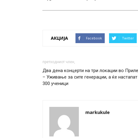
АКЦИЈА
Facebook
Twitter
претходниот член,
Два дена концерти на три локации во Прил
– Уживање за сите генерации, а ќе настапат
300 ученици
markukule