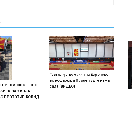
Т
Гевгелија домаќин на Европско
во кошарка, а Прилеп уште нема
В ПРЕДИЗВИК – ПРВ
сала (ВИДЕО)
И ВОЗАЧ КОЈ ЌЕ
СО ПРОТОТИП БОЛИД