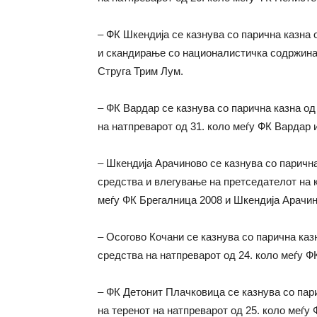
– ФК Шкендија се казнува со парична казна
и скандирање со националистичка содржина 
Струга Трим Лум.
– ФК Вардар се казнува со парична казна о
на натпреварот од 31. коло меѓу ФК Вардар 
– Шкендија Арачиново се казнува со паричн
средства и влегување на претседателот на к
меѓу ФК Брегалница 2008 и Шкендија Арачин
– Осогово Кочани се казнува со парична ка
средства на натпреварот од 24. коло меѓу Ф
– ФК Детонит Плачковица се казнува со пар
на теренот на натпреварот од 25. коло меѓу