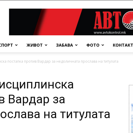
СПОРТ
ЖИВОТ
ЗАБАВА
ФОТО
КОНТАК
ка постапка против Вардар за недоличната прослава на титулата
исциплинска
в Вардар за
ослава на титулата