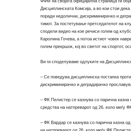
ФФМ на својата официјална страница ги обја
Дисциплинската Комсија, а во кои стои дек
поради недолични, дискриминирачко и дегр
тимот. За постетување претседателот на кл
сподели видео на кое речиси голем од клу
Каролина Гочева, а потоа истиот човек навр
голем прекршок, кој во светот на спортот, 
Ви ги споделуваме одлуките на Дисциплинска
– Се поведува дисциплинска постапка прот
дискриминирачко и деградирачко прославув
– ФК Пелистер се казнува со парична казна
средства на натпреварот од 26. коло меѓу 
– ФК Вардар се казнува со парична казна о
на натпреварот од 26. коло меѓу ФК Пелисте