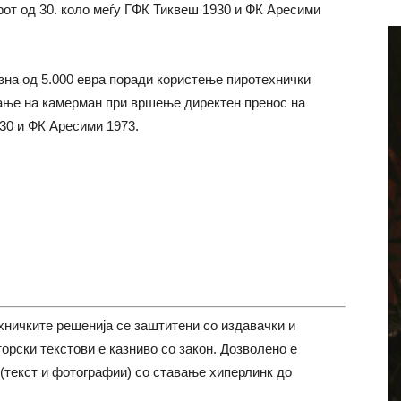
от од 30. коло меѓу ГФК Тиквеш 1930 и ФК Аресими
азна од 5.000 евра поради користење пиротехнички
вање на камерман при вршење директен пренос на
30 и ФК Аресими 1973.
хничките решенија се заштитени со издавачки и
торски текстови е казниво со закон. Дозволено е
(текст и фотографии) со ставање хиперлинк до