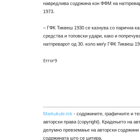
навредлива содржина кон ФФМ на натпревар
1973.
– ГФК Тиквеш 1930 се казнува со парична к
средства и топовски удари, како и попречу
натпреварот од 30. коло меѓу ГФК Тиквеш 19
Error9
Markukule.mk
- содржините, графичките и те
авторски права (copyright). Крадењето на ав
делумно превземање на авторски содржини 
содржината што се цитира.