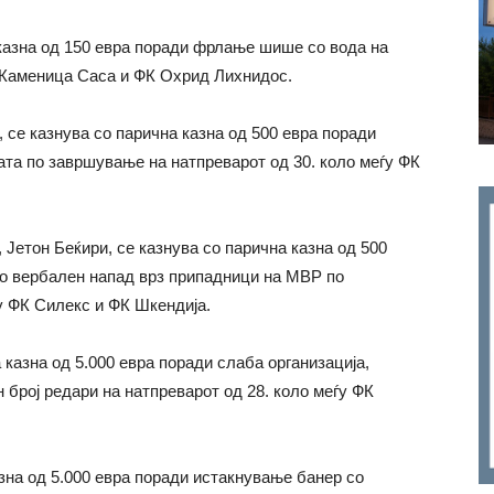
казна од 150 евра поради фрлање шише со вода на
К Каменица Саса и ФК Охрид Лихнидос.
 се казнува со парична казна од 500 евра поради
та по завршување на натпреварот од 30. коло меѓу ФК
Јетон Беќири, се казнува со парична казна од 500
о вербален напад врз припадници на МВР по
у ФК Силекс и ФК Шкендија.
 казна од 5.000 евра поради слаба организација,
број редари на натпреварот од 28. коло меѓу ФК
зна од 5.000 евра поради истакнување банер со