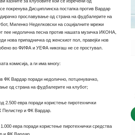
ви казните за клубовите кои се изречени од
а се покренува Дисциплинска постапка против Вардар
адирачко прославување од страна на фудбалерите на
убот, Миленко Неделковски на социјалните мрежи
бот пее недолична песна против нашата музичка ИКОНА,
еди нова припадничка од женскиот пол, правејќи нов
особено во ФИФА и УЕФА никогаш не се простувал.
та комисија, а ги има многу:
ив ФК Вардар поради недолично, потценувачко,
ање од страна на фудбалерите на клубот;
 од 2.500 евра поради користење пиротехнички
ФК Пелистер и ФК Вардар.
д 1.000 евра поради користење пиротехнички средства
р и ФК Вардар.