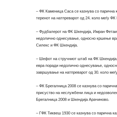
– ФК Каменица Саса се казнува со парична 
теренот на натпреварот од 24. коло меѓу Ф
– Фудбалерот на ФК Шкендија, Имран Фетаи,
недолично однесување, односно кршење вра
Силекс и ФК Шкендија.
– Шефот на стручниот штаб на ФК Шкендија, 
евра поради недолично однесување, односн
завршување на натпреварот од 30. коло меѓ
– ФК Брегалница 2008 се казнува со парична
присуство на неслужбени лица и недозволен 
Брегалница 2008 и Шкендија Арачиново.
– ГФК Тиквеш 1930 се казнува со парична ка