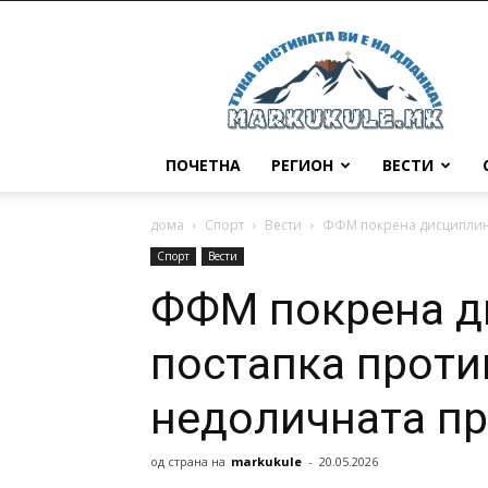
Маркукуле
ПОЧЕТНА
РЕГИОН
ВЕСТИ
дома
Спорт
Вести
ФФМ покрена дисциплинс
Спорт
Вести
ФФМ покрена д
постапка проти
недоличната пр
од страна на
markukule
-
20.05.2026