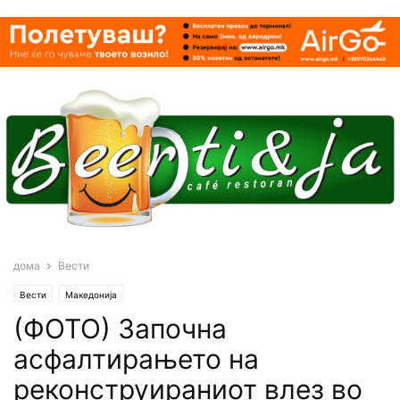
дома
Вести
Вести
Македонија
(ФОТО) Започна
асфалтирањето на
реконструираниот влез во