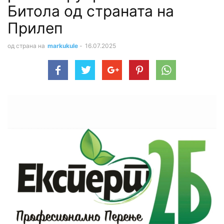
Битола од страната на
Прилеп
од страна на
markukule
-
16.07.2025