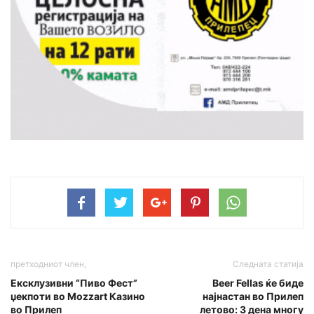
претходниот член,
Следната статија
Ексклузивни “Пиво Фест”
Beer Fellas ќе биде
џекпоти во Mozzart Казино
најнастан во Прилеп
во Прилеп
летово: 3 дена многу