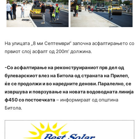
На улицата „8 ми Септември“ започна асфалтирањето со
првиот слој асфалт од 200m’ должина.
-Со асфалтирање на реконструираниот прв дел од
булеварскиот влез на Битола од страната на Прилеп,
ќе се продолжи и во наредните денови. Паралелно, се
извршува и поврзување на новата водоводната линија
ф450 со постоечката
– информираат од општина
Битола.