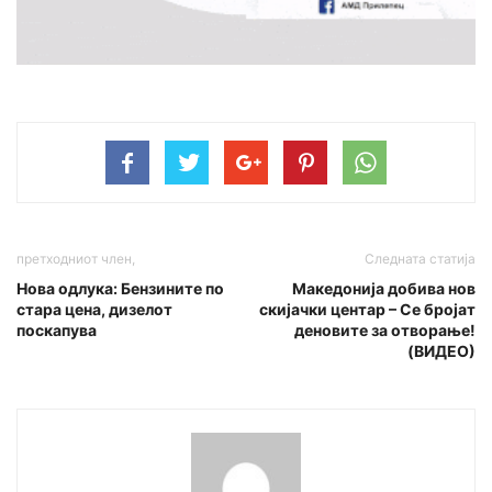
претходниот член,
Следната статија
Нова одлука: Бензините по
Македонија добива нов
стара цена, дизелот
скијачки центар – Се бројат
поскапува
деновите за отворање!
(ВИДЕО)