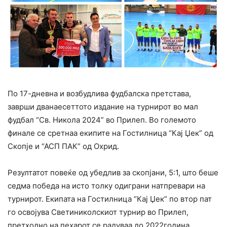
По 17-дневна и возбудлива фудбалска претстава,
заврши дванаесеттото издание на турнирот во мал
фудбал “Св. Никола 2024” во Прилеп. Во големото
финале се сретнаа екипите на Гостилница “Кај Џек” од
Скопје и “АСП ПАК” од Охрид.
Резултатот повеќе од убедлив за скопјани, 5:1, што беше
седма победа на исто толку одиграни натпревари на
турнирот. Екипата на Гостилница “Кај Џек” по втор пат
го освојува Светиниколскиот турнир во Прилеп,
претходно на пехарот се радуваа до 2022година.