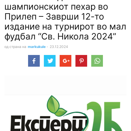
шампионскиот пехар во
Прилеп – Заврши 12-то
издание на турнирот во мал
фудбал “Св. Никола 2024”
од страна на
markukule
-
23.12.2024