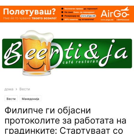
дома
Вести
Вести
Македонија
Филипче ги објасни
протоколите за работата на
градинките: Стартуваат со