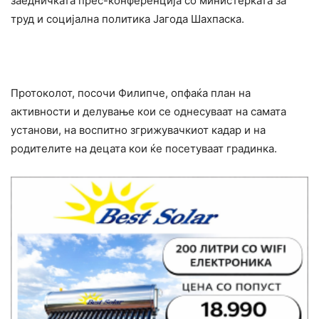
заедничката прес-конференција со министерката за
труд и социјална политика Јагода Шахпаска.
Протоколот, посочи Филипче, опфаќа план на
активности и делување кои се однесуваат на самата
установи, на воспитно згрижувачкиот кадар и на
родителите на децата кои ќе посетуваат градинка.