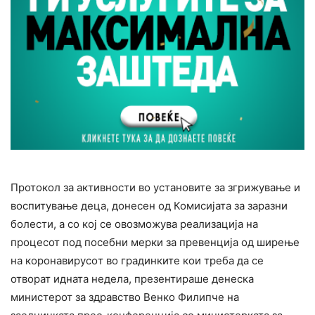
Протокол за активности во установите за згрижување и
воспитување деца, донесен од Комисијата за зapaзни
болecти, а со кој се овозможува реализација на
процесот под посебни мерки за превенциja од ширење
на кopoнавиpycoт во градинките кои треба да се
отворат идната недела, презентираше денеска
министерот за здравство Венко Филипче на