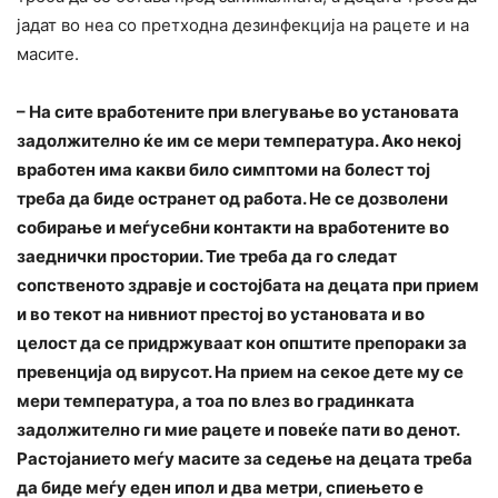
јадат во неа со претходна дезинфекција на рацете и на
масите.
– На сите вработените при влегување во установата
задолжително ќе им се мери температура. Ако некој
вработен има какви било симптоми на болест тој
треба да биде остранет од работа. Не се дозволени
собирање и меѓусебни контакти на вработените во
заеднички простории. Тие треба да го следат
сопственото здравје и состојбата на децата при прием
и во текот на нивниот престој во установата и во
целост да се придржуваат кон општите препораки за
превенција од вирусот. На прием на секое дете му се
мери температура, а тоа по влез во градинката
задолжително ги мие рацете и повеќе пати во денот.
Растојанието меѓу масите за седење на децата треба
да биде меѓу еден ипол и два метри, спиењето е