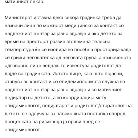
матичниот лекар.
Министерот истакна дека секоја градинка треба да
назначи лица по можност медицинско за контакт со
надлежниот центар за јавно здравје и ако детето за
време на престојот развие зголемена телесна
температура ќе се изолира во посебна просторија каде
се грижи негователка од неговата група, а назначеното
одговорно лице веднаш го известува родителот да
дојде во градинката. Истото лице, како што појасни,
стапува во контакт и со епидемиолошката служба во
надлежниот центар за јавно здравје и со матичниот
педијатар на детето, а во координација меѓу
епидемиологот, педијатарот и родителот/старателот на
детето се одлучува за натамошната постапка според
проценката на ризик која ја прави пред се
епидемиологот.