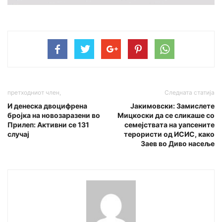
претходниот член,
Следната статија
И денеска двоцифрена
Јакимовcки: 3aмислете
бројка на новозapaзени во
Мицкocки да се cликаше со
Прилеп: Активни се 131
ceмejcтвата на yaпceните
слyчaj
тepopиcти од ИCИC, како
3aeв во Диво нaceље