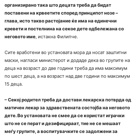
организирано така што децата треба да бидат
поставени на крвеетите според принципот нозе –
глава, исто такво растојание ќе има на единечни
кревети и постелнина на секое дете одбележана со
неговото име
, истакна Филипче.
Сите вработени во установата мора да носат заштитни
маски, нагласи министерот и додаде дека во групите на
деца на возраст до две години треба да има максимум
по шест деца, а на возраст над две години по максимум
15 деца.
– Секој родител треба да достави лекарска потврда од
матичен лекар за здравствената состојба на неговото
дете. Во установата не смее да се користат играчки
што не се перат и дезифицираат, тие не се мешаат
меѓу групите, а воспитувачките се задолжени за