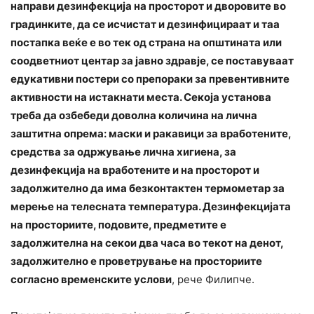
направи дезинфекција на просторот и дворовите во
градинките, да се исчистат и дезинфицираат и таа
постапка веќе е во тек од страна на општината или
соодветниот центар за јавно здравје, се поставуваат
едукативни постери со препораки за превентивните
активности на истакнати места. Секоја установа
треба да озбебеди доволна количина на лична
заштитна опрема: маски и ракавици за вработените,
средства за одржување лична хигиена, за
дезинфекција на вработените и на просторот и
задолжително да има безконтактен термометар за
мерење на телесната температура. Дезинфекцијата
на просториите, подовите, предметите е
задолжителна на секои два часа во текот на денот,
задолжително е проветрување на просториите
согласно временските услови
, рече Филипче.