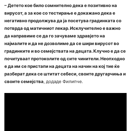
– Детето кое било сомнително дека е позитивно на
вирусот, а за кое со тестирање е докажано дека е
негативно продолжува да ја посетува градинката со
потврда од матичниот лекар. Исклучително е важно
да направиме се да го зачуваме здравјето на
најмалите и да не дозволиме да се шири вирусот во
градинките и во семејствата на децата. Клучно е да се
почитуваат протоколите од сите чинители. Неопходно
е да им се пристапи на децата на начин на кој тие ќе
разберат дека се штитат себеси, своите другарчиња и
своите семејства
, додаде Филипче.