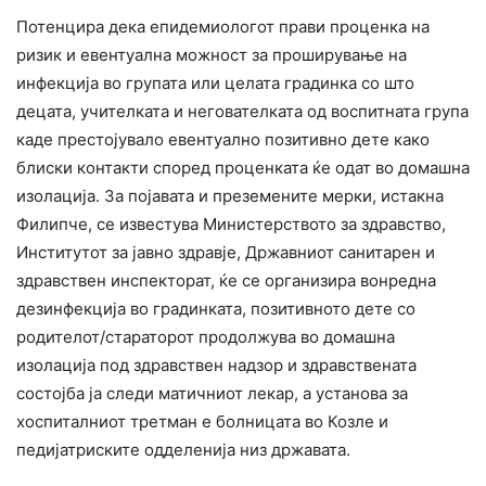
Потенцира дека епидемиологот прави проценка на
ризик и евентуална можност за проширување на
инфекција во групата или целата градинка со што
децата, учителката и негователката од воспитната група
каде престојувало евентуално позитивно дете како
блиски контакти според проценката ќе одат во домашна
изолација. За појавата и преземените мерки, истакна
Филипче, се известува Министерството за здравство,
Институтот за јавно здравје, Државниот санитарен и
здравствен инспекторат, ќе се организира вонредна
дезинфекција во градинката, позитивното дете со
родителот/стараторот продолжува во домашна
изолација под здравствен надзор и здравствената
состојба ја следи матичниот лекар, а установа за
хоспиталниот третман е болницата во Козле и
педијатриските одделенија низ државата.