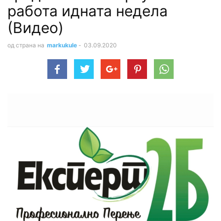
работа идната недела
(Видео)
од страна на
markukule
-
03.09.2020