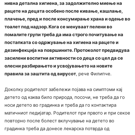
нивна детална хигиена, за задолжително миење на
рацете на децата особено после кивање, кашлање,
плачење, пред и после консумирање храна и одење во
тоалет под надзор. Кога се менуваат пелени во
помалите групи треба да има строго почитување на
постапката со одржување на хигиена на рацете и
дезинфекција на површините. Протоколот предвидува
засилени воспитни активности со деца со цел да се
олесни разбирањето и усвојувањето на новите
правила за заштита од вирусот
, рече Филипче.
Доколку родителот забележи појава на симптоми кај
детето од каква било природа, посочи, не треба да го
носи детето во градинка и треба да го контактира
матичниот педијатар. Родителот при првото и при секое
повторно после болест вклучување на детето во
градинка треба да донесе лекарска потврда од