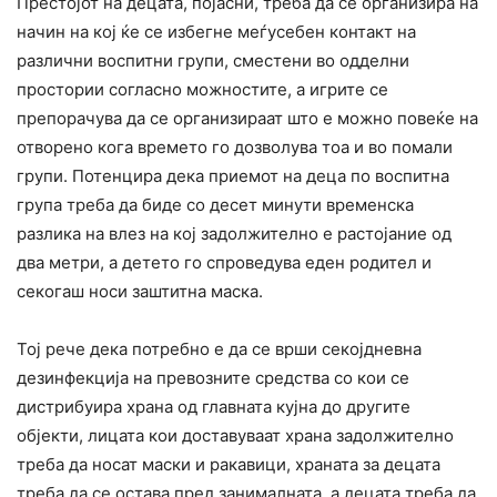
Престојот на децата, појасни, треба да се организира на
начин на кој ќе се избегне меѓусебен контакт на
различни воспитни групи, сместени во одделни
простории согласно мoжностите, а игрите се
препорачува да се организираат што е можно повеќе на
отворено кога времето го дозволува тоа и во помали
групи. Потенцира дека приемот на деца по воспитна
група треба да биде со десет минути временска
разлика на влез на кој задолжително е растојание од
два метри, а детето го спроведува еден родител и
секогаш носи заштитна маска.
Тој рече дека потребно е да се врши секојдневна
дезинфекција на превозните средства со кои се
дистрибуира храна од главната кујна до другите
објекти, лицата кои доставуваат храна задолжително
треба да носат маски и ракавици, храната за децата
треба да се остава пред занималната, а децата треба да