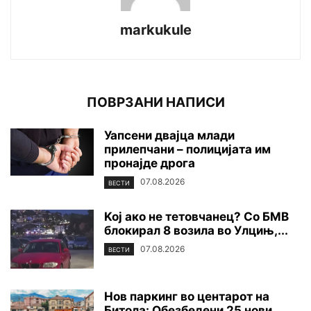
markukule
ПОВРЗАНИ НАПИСИ
Уапсени двајца млади
прилепчани – полицијата им
пронајде дpoга
07.08.2026
ВЕСТИ
Koj ако не тетовчанец? Со БМВ
блокирал 8 возила во Улцињ,...
07.08.2026
ВЕСТИ
Нов паркинг во центарот на
Битола: Обезбедени 25 нови