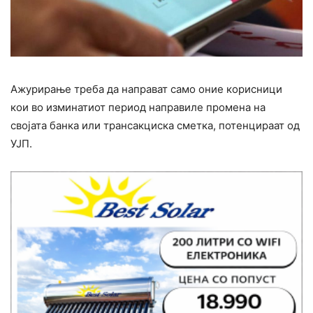
Ажурирање треба да направат само оние корисници
кои во изминатиот период направиле промена на
својата банка или трансакциска сметка, потенцираат од
УЈП.