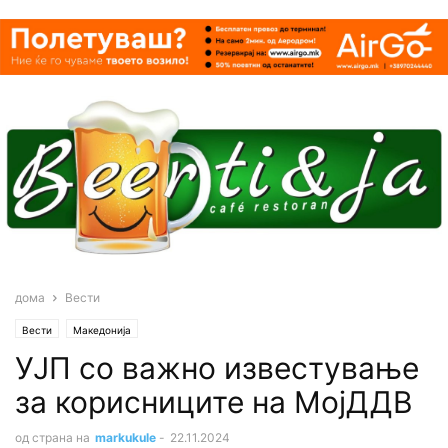
дома
Вести
Вести
Македонија
УЈП со важно известување
за корисниците на МојДДВ
од страна на
markukule
-
22.11.2024