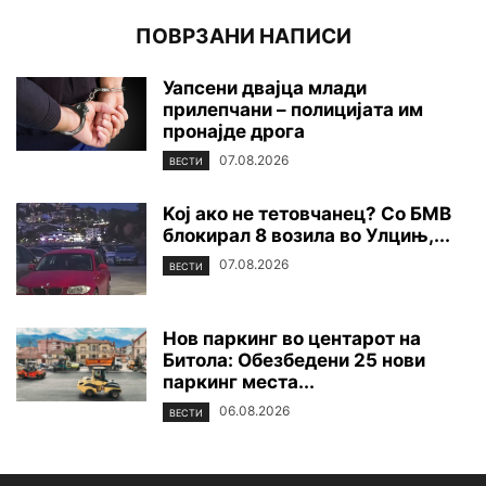
ПОВРЗАНИ НАПИСИ
Уапсени двајца млади
прилепчани – полицијата им
пронајде дpoга
07.08.2026
ВЕСТИ
Koj ако не тетовчанец? Со БМВ
блокирал 8 возила во Улцињ,...
07.08.2026
ВЕСТИ
Нов паркинг во центарот на
Битола: Обезбедени 25 нови
паркинг места...
06.08.2026
ВЕСТИ