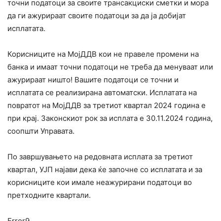
точни податоци за своите трансакциски сметки и мора
да ги ажурираат своите податоци за да ја добијат
исплатата.
Корисниците на МојДДВ кои не правеле промени на
банка и имаат точни податоци не треба да менуваат или
ажурираат ништо! Вашите податоци се точни и
исплатата се реализирана автоматски. Исплатата на
повратот на МојДДВ за третиот квартал 2024 година е
при крај. Законскиот рок за исплата е 30.11.2024 година,
соопшти Управата.
По завршувањето на редовната исплата за третиот
квартал, УЈП најави дека ќе започне со исплатата и за
корисниците кои имале неажурирани податоци во
претходните квартали.
Error9