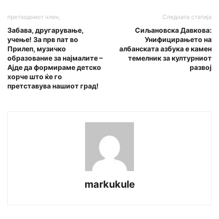
претходниот член,
Следната статија
Забава, другарување,
Сиљановска Давкова:
учење! За прв пат во
Унифицирањето на
Прилеп, музичко
албанската азбука е камен
образование за најмалите –
темелник за културниот
Ајде да формираме детско
развој
хорче што ќе го
претставува нашиот град!
markukule