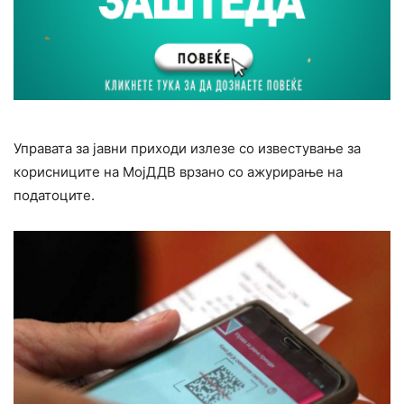
Управата за јавни приходи излезе со известување за
корисниците на МојДДВ врзано со ажурирање на
податоците.