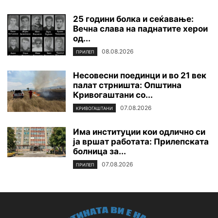
25 години болка и сеќавање:
Вечна слава на паднатите xepoи
од...
08.08.2026
ПРИЛЕП
Несовесни поединци и во 21 век
палат стрништа: Општина
Кривогаштани со...
07.08.2026
КРИВОГАШТАНИ
Има институции кои одлично си
ја вршат работата: Прилепската
болница за...
07.08.2026
ПРИЛЕП