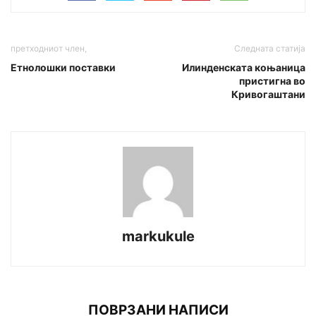
претходниот член,
Следната статија
Етнолошки поставки
Илинденската коњаница
пристигна во
Кривогаштани
markukule
ПОВРЗАНИ НАПИСИ