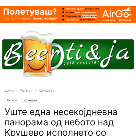
дома
Регион
Крушево
Регион
Крушево
Уште една несекојдневна
панорама од небото над
Крушево исполнето со