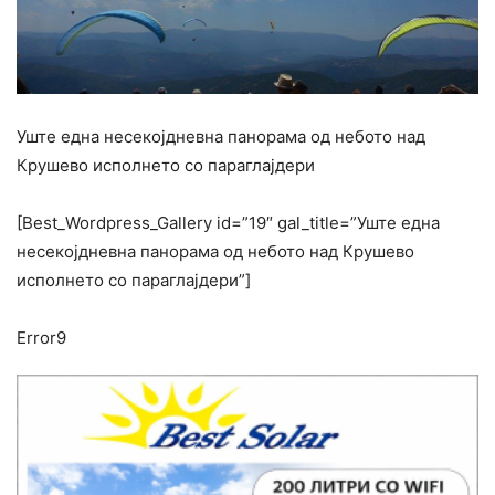
Уште една несекојдневна панорама од небото над
Крушево исполнето со параглајдери
[Best_Wordpress_Gallery id=”19″ gal_title=”Уште една
несекојдневна панорама од небото над Крушево
исполнето со параглајдери”]
Error9