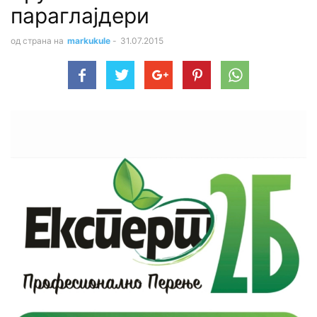
параглајдери
од страна на
markukule
-
31.07.2015