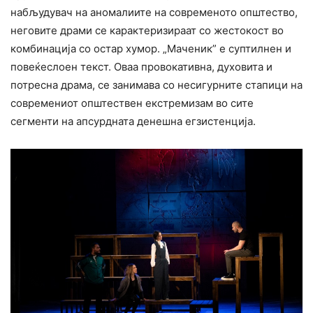
набљудувач на аномалиите на современото општество,
неговите драми се карактеризираат со жестокост во
комбинација со остар хумор. „Маченик” е суптилнен и
повеќеслоен текст. Оваа провокативна, духовита и
потресна драма, се занимава со несигурните стапици на
современиот општествен екстремизам во сите
сегменти на апсурдната денешна егзистенција.