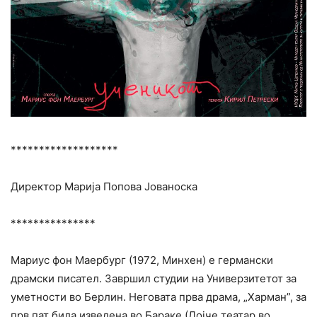
*******************
Директор Марија Попова Јованоска
***************
Mариус фон Маербург (1972, Минхен) е германски
драмски писател. Завршил студии на Универзитетот за
уметности во Берлин. Неговата прва драма, „Харман”, за
прв пат била изведена во Бараке (Дојче театар во