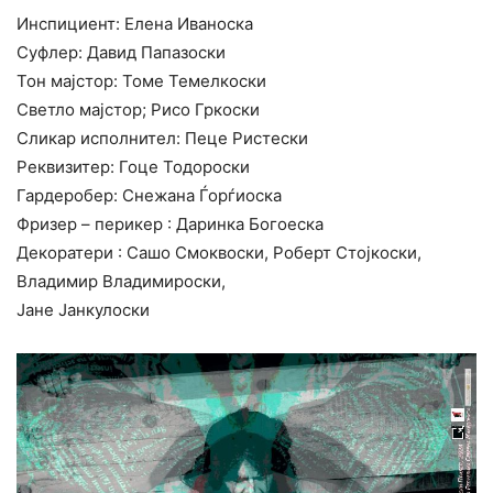
Инспициент: Елена Иваноска
Суфлер: Давид Папазоски
Тон мајстор: Томе Темелкоски
Светло мајстор; Рисо Гркоски
Сликар исполнител: Пеце Ристески
Реквизитер: Гоце Тодороски
Гардеробер: Снежана Ѓорѓиоска
Фризер – перикер : Даринка Богоеска
Декоратери : Сашо Смоквоски, Роберт Стојкоски,
Владимир Владимироски,
Јане Јанкулоски