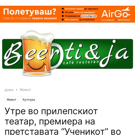
дома
Живот
Живот
Култура
Утре во прилепскиот
театар, премиера на
претставата “Ученикот” во