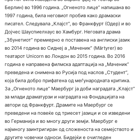
Берлин) во 1996 година. „Огненото лице” напишана во
1997 година, била неговиот пробив како драмаски
писател. Следувала „Клајст”, во Франкфурт (Одер) и во
Дојчес Шауспиелхаус во Хамбург. Неговата драма
„Збунетиот” премиерно е поставена на англиски јазик
во 2014 година во Сиднеј а „Маченик” (Märtyrer) во
театарот Unicorn во Лондон во 2015 година. Во 2016
година е направена филмска адаптација на „Маченик”
преведена и снимена во Русија под наслов „Студент”,
која била добро прифатена од меѓународната критика.
За „Огненото лице” Маербург ја доби наградата „Клајст”
за млади драматурзи и наградата на Фондацијата на
автори од Франкфурт. Драмите на Маербург се
преведени на повеќе од триесет јазици и се изведени
во Германија и во многу други земји. Маербург е
најмногу заинтригиран од сложеноста на семејството и
другите човечки односи. Бидејќи е очигледен