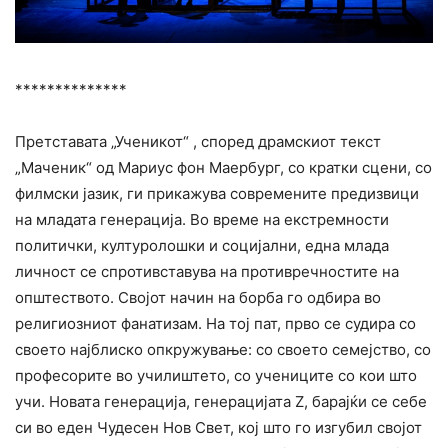
**************
Претставата „Ученикот“ , според драмскиот текст
„Маченик“ од Мариус фон Маербург, со кратки сцени, со
филмски јазик, ги прикажува современите предизвици
на младата генерација. Во време на екстремности
политички, културолошки и социјални, една млада
личност се спротивставува на противречностите на
општеството. Својот начин на борба го одбира во
религиозниот фанатизам. На тој пат, прво се судира со
своето најблиско опкружување: со своето семејство, со
професорите во училиштето, со учениците со кои што
учи. Новата генерација, генерацијата Z, барајќи се себе
си во еден Чудесен Нов Свет, кој што го изгубил својот