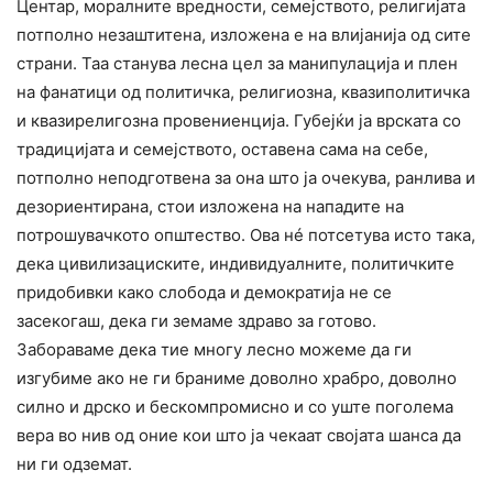
Центар, моралните вредности, семејството, религијата
потполно незаштитена, изложена е на влијанија од сите
страни. Таа станува лесна цел за манипулација и плен
на фанатици од политичка, религиозна, квазиполитичка
и квазирелигозна провениенција. Губејќи ја врската со
традицијата и семејството, оставена сама на себе,
потполно неподготвена за она што ја очекува, ранлива и
дезориентирана, стои изложена на нападите на
потрошувачкото општество. Ова нé потсетува исто така,
дека цивилизациските, индивидуалните, политичките
придобивки како слобода и демократија не се
засекогаш, дека ги земаме здраво за готово.
Забораваме дека тие многу лесно можеме да ги
изгубиме ако не ги браниме доволно храбро, доволно
силно и дрско и бескомпромисно и со уште поголема
вера во нив од оние кои што ја чекаат својата шанса да
ни ги одземат.