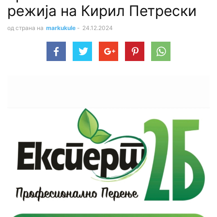
режија на Кирил Петрески
од страна на
markukule
-
24.12.2024