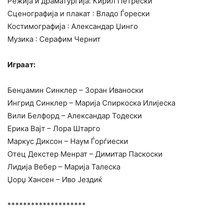
Режија и драматургија: Кирил Петрески
Сценографија и плакат : Владо Ѓорески
Костимографија : Александар Џинго
Музика : Серафим Чернит
Играат:
Бенџамин Синклер – Зоран Иваноски
Ингрид Синклер – Марија Спиркоска Илијеска
Вили Белфорд – Александар Тодески
Ерика Вајт – Лора Штарго
Маркус Диксон – Наум Ѓорѓиески
Отец Декстер Менрат – Димитар Паскоски
Лидија Вебер – Марија Талеска
Џорџ Хансен – Иво Јездиќ
********************