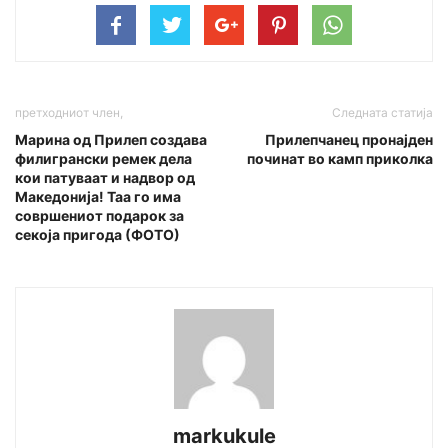
претходниот член,
Следната статија
Марина од Прилеп создава
Прилепчанец пронајден
филигрански ремек дела
починат во камп приколка
кои патуваат и надвор од
Македонија! Таа го има
совршениот подарок за
секоја пригода (ФОТО)
markukule