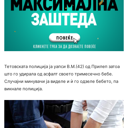
Тетовската полиција ја уапси В.М.(42) од Прилеп затоа
што го удирала од асфалт своето тримесечно бебе.
Случајни минувачи ја виделе и ѝ го одзеле бебето, па
викнале полиција.