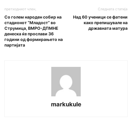
претходниот член,
Следната статија
Со голем народен собир на
Над 60 ученици се фатени
стадионот “Младост” во
како препишувале на
Струмица, ВМРО-ДПМНЕ
државната матура
денеска ќе прослави 36
години од формирањето на
партијата
markukule