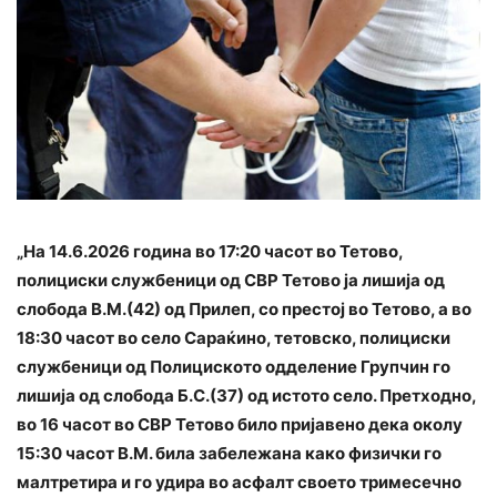
„На 14.6.2026 година во 17:20 часот во Тетово,
полициски службеници од СВР Тетово ја лишија од
слобода В.М.(42) од Прилеп, со престој во Тетово, а во
18:30 часот во село Сараќино, тетовско, полициски
службеници од Полициското одделение Групчин го
лишија од слобода Б.С.(37) од истото село. Претходно,
во 16 часот во СВР Тетово било пријавено дека околу
15:30 часот В.М. била забележана како физички го
малтретира и го удира во асфалт своето тримесечно