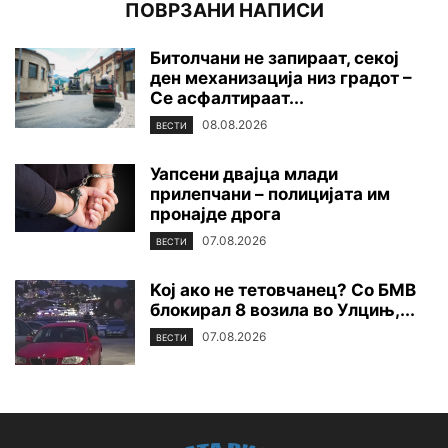
ПОВРЗАНИ НАПИСИ
Битолчани не запираат, секој
ден механизација низ градот –
Се асфалтираат...
08.08.2026
ВЕСТИ
Уапсени двајца млади
прилепчани – полицијата им
пронајде дpoга
07.08.2026
ВЕСТИ
Koj ако не тетовчанец? Со БМВ
блокирал 8 возила во Улцињ,...
07.08.2026
ВЕСТИ