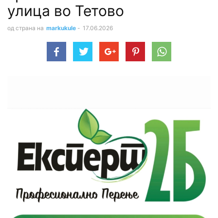
улица во Тетово
од страна на
markukule
-
17.06.2026