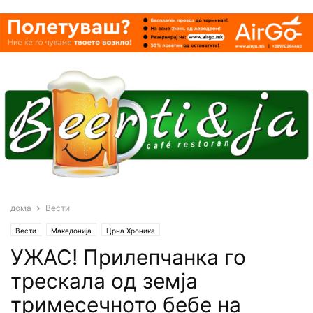
дома
Вести
Вести
Македонија
Црна Хроника
УЖАС! Прилепчанка го
трескала од земја
тримесечното бебе на