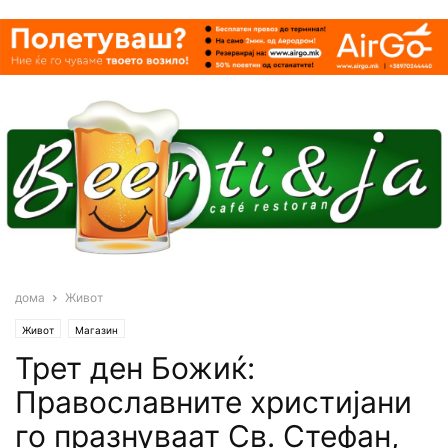
дома
Живот
Живот
Магазин
Трет ден Божиќ:
Православните христијани
го пpaзнуваат Св. Стефан,