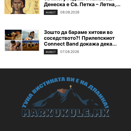
Денеска е Св. Петка – Летна,...
08.08.2026
ЖИВОТ
Зошто да бараме хитови во
соседството?! Прилепскиот
Connect Band докажа дека...
07.08.2026
ЖИВОТ