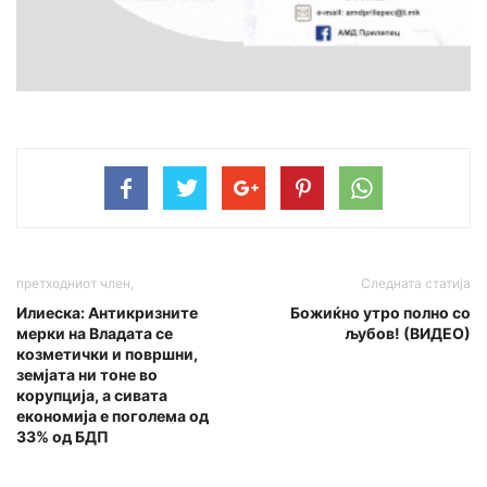
претходниот член,
Следната статија
Илиеска: Антикризните
Божиќно утро полно со
мерки на Владата се
љубов! (ВИДЕО)
козметички и површни,
земјата ни тоне во
корупција, а сивата
економија е поголема од
33% од БДП