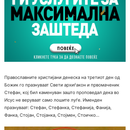
Православните христијани денеска на третиот ден од
Божик го празнуваат Свети архиѓакон и првомаченик
Стефан, кој бил каменуван зашто проповедал дека во
Исус не веруваат само лошите луѓе. Именден
празнуваат: Стефан, Стефанка, Стефанија, Фанија,
Фанка, Стојан, Стојанка, Стојмен, Стоичко…