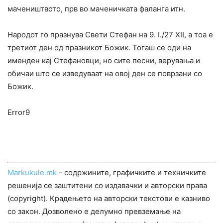
мачеништвото, прв во маченичката фаланга итн.
Народот го празнува Свети Стефан на 9. I./27 XII, а тоа е
третиот ден од празникот Божик. Тогаш се оди на
именден кај Стефановци, но сите песни, верувања и
обичаи што се изведуваат на овој ден се поврзани со
Божик.
Error9
Markukule.mk
- содржините, графичките и техничките
решенија се заштитени со издавачки и авторски права
(copyright). Крадењето на авторски текстови е казниво
со закон. Дозволено е делумно превземање на