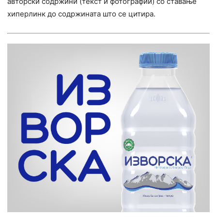
авторски содржини (текст и фотографии) со ставање
хиперлинк до содржината што се цитира.