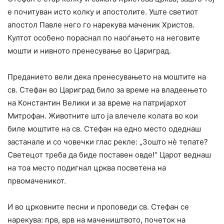
е почитуван исто колку и апостолите. Уште светиот
апостол Павле него го нарекува маченик Христов.
Култот особено пораснал по наоѓањето на неговите
мошти и нивното пренесување во Цариград.
Преданието вели дека пренесувањето на моштите на
св. Стефан во Цариград било за време на владеењето
на Константин Велики и за време на патријархот
Митрофан. Животните што ја влечеле колата во кои
биле моштите на св. Стефан на едно место одеднаш
застанале и со човечки глас рекле: „Зошто нè тепате?
Светецот треба да биде поставен овде!“ Царот веднаш
на тоа место подигнал црква посветена на
првомаченикот.
И во црковните песни и проповеди св. Стефан се
нарекува: прв, врв на мачеништвото, почеток на