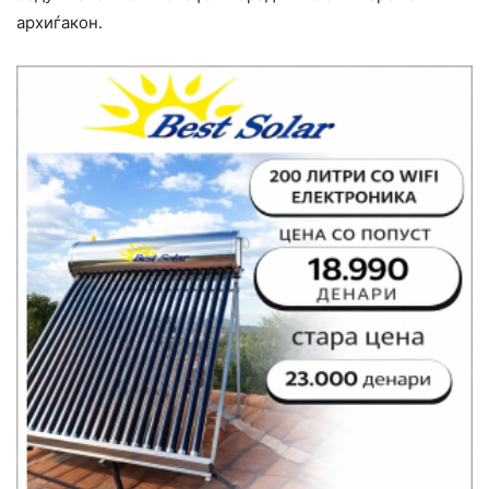
архиѓакон.