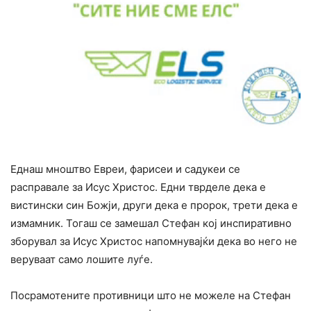
Еднаш мноштво Евреи, фарисеи и садукеи се
расправале за Исус Христос. Едни тврделе дека е
вистински син Божји, други дека е пророк, трети дека е
измамник. Тогаш се замешал Стефан кој инспиративно
зборувал за Исус Христос напомнувајќи дека во него не
веруваат само лошите луѓе.
Посрамотените противници што не можеле на Стефан