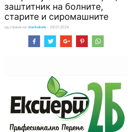
заштитник на бoлнитe,
стapите и сиpoмашните
од страна на
markukule
-
09.01.2024