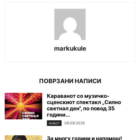
markukule
ПОВРЗАНИ НАПИСИ
Караванот со музичко-
сценскиот спектакл „Силно
светнал ден“, по повод 35
години...
08.08.2026
ЖИВОТ
За многу години и напомош!