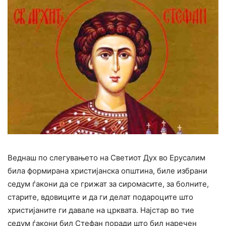
Веднаш по слегувањето на Светиот Дух во Ерусалим
била формирана христијанска општина, биле избрани
седум ѓакони да се грижат за сиромасите, за болните,
старите, вдовиците и да ги делат подароците што
христијаните ги давале на црквата. Најстар во тие
седум ѓакони бил Стефан поради што бил наречен