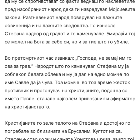
да му се спротивстават со факти веднаш го наклеветиле
пред насобраниот народ дека ги навредувал Мојсиевите
закони. Разгневениот народ поверувал на лажните
обвиненија и на лажните сведоштва. Го изнесле
Стефана надвор од градот и го каменувале. Умирајќи тој
се молел на Бога за себе си, но и за тие што го убиле.
Во претсмртниот час извикал: „Господе, не земај им го
ова за грев.“ Народот што го каменувал Стефана му ја
соблекол белата облека и му ја дал на едно момче по
име Савле да ја чува. Тоа момче, во тоа време жесток
противник и прогонувач на христијаните, подоцна со
името Павле, станало најголем приврзаник и афирматор
на христијанството.
Христијаните го зеле телото на Стефана и достојно го
погребале во близината на Ерусалим. Култот на св.
Стефан е стар колку и самата Христова црква, зашто тој