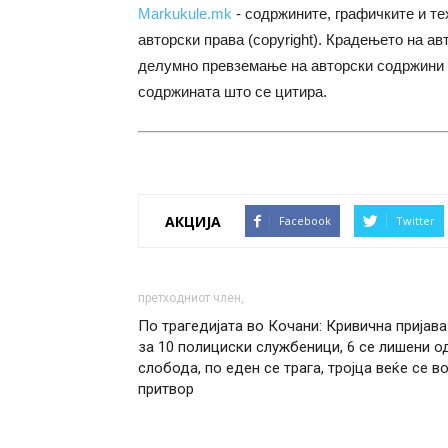
Markukule.mk
- содржините, графичките и те
авторски права (copyright). Крадењето на ав
делумно превземање на авторски содржини 
содржината што се цитира.
АКЦИЈА
Facebook
Twitter
претходниот член,
По трагедијата во Кочани: Кривична пријава
за 10 полициски службеници, 6 се лишени о
слобода, по еден се трага, тројца веќе се в
притвор