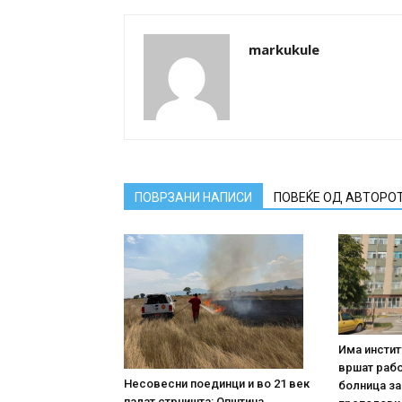
markukule
ПОВРЗАНИ НАПИСИ
ПОВЕЌЕ ОД АВТОРО
Има инстит
вршат рабо
Несовесни поединци и во 21 век
болница за
палат стрништа: Општина