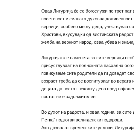
Оваа Литургија ќе се богослужи по трет пат
посетеност и силната духовна доживеаност 
верници, особено многу деца, учествуваа со
Христови, вкусувајќи од вистинската радост
желба на верниот народ, оваа убава и знача
Литургијата е наменета за сите верници осо
присуствуваат на полноќната пасхална богос
повикуваме сите родители да ги доведат сво
возраст треба да се воспитуваат во верата 
децата да постат неколку дена пред најгол
постот не е задолжителен.
Во духот на радоста, и оваа година, за сите
Петка“ подготви велигденски подароци.
Ако дозволат временските услови, Литургија