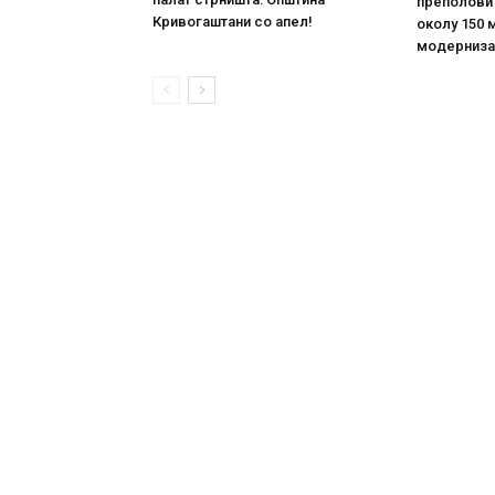
преполови
Кривогаштани со апел!
околу 150 
модерниза