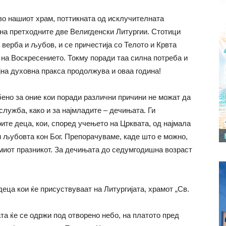
 во нашиот храм, поттикната од исклучителната
на претходните две Велигденски Литургии. Стотици
 верба и љубов, и се причестија со Телото и Крвта
 на Воскресението. Токму поради таа силна потреба и
јна духовна пракса продолжува и оваа година!
бено за оние кои поради различни причини не можат да
лужба, како и за најмладите – дечињата. Ги
ите деца, кои, според учењето на Црквата, од најмала
и љубовта кон Бог. Препорачуваме, каде што е можно,
емиот празникот. За дечињата до седумгодишна возраст
 деца кои ќе присуствуваат на Литургијата, храмот „Св.
та ќе се одржи под отворено небо, на платото пред