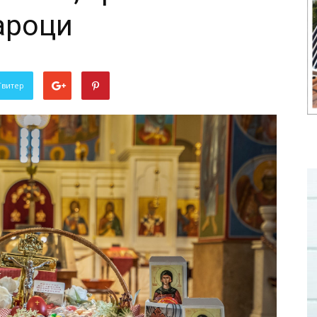
ароци
Твитер