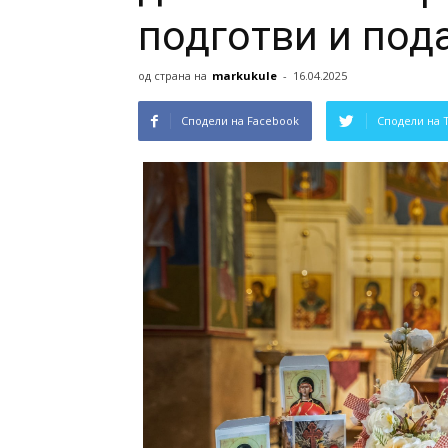
подготви и под
од страна на
markukule
-
16.04.2025
Сподели на Facebook
Сподели на 