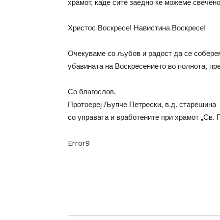
храмот, каде сите заедно ќе можеме свечен
Христос Воскресе! Навистина Воскресе!
Очекуваме со љубов и радост да се собереме
убавината на Воскресението во полнота, пре
Со благослов,
Протоереј Љупче Петрески, в.д. старешина
со управата и вработените при храмот „Св. 
Error9