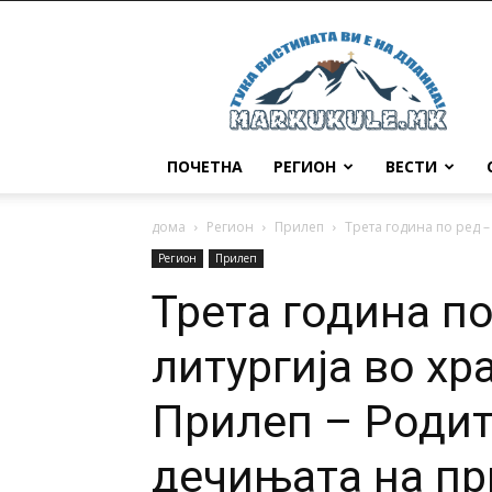
Маркукуле
ПОЧЕТНА
РЕГИОН
ВЕСТИ
дома
Регион
Прилеп
Трета година по ред – 
Регион
Прилеп
Трета година п
литургија во хр
Прилеп – Родит
дечињата на пр