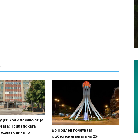
Т
уции кои одлично си ја
тата: Прилепската
Во Прилеп почнуваат
 една година го
одбележувањата на 25-