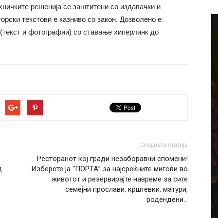
хничките решенија се заштитени со издавачки и
торски текстови е казниво со закон. Дозволено е
(текст и фотографии) со ставање хиперлинк до
Следната статија
Ресторанот кој гради незаборавни спомени!
д
Изберете ја “ПОРТА” за најсреќните мигови во
о
животот и резервирајте навреме за сите
семејни прослави, крштевки, матури,
родендени…