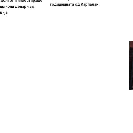
 долгот и инвестираше
годишнината од Карпалак
милиони денари во
ција