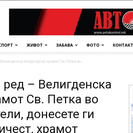
СПОРТ
ЖИВОТ
ЗАБАВА
ФОТО
КОНТАК
Велигденска литургија во храмот Св. Петка во...
о ред – Велигденска
амот Св. Петка во
ели, донесете ги
ичест, храмот