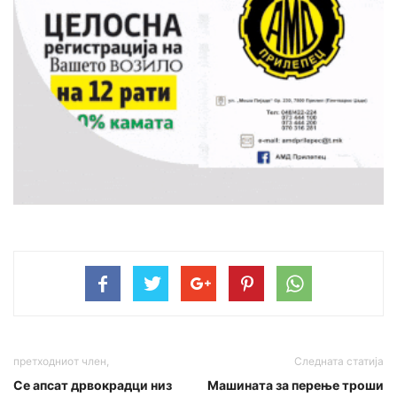
претходниот член,
Следната статија
Се апсат дрвокрадци низ
Машината за перење троши