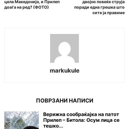
цела Македонија, и Прилеп
двојно повеќе струја
доаѓа на ред? (ФОТО)
поради една грешка што
сите ја правиме
markukule
ПОВРЗАНИ НАПИСИ
Верижна сообраќајка на патот
Прилеп – Битола: Осум лица се
тешко...