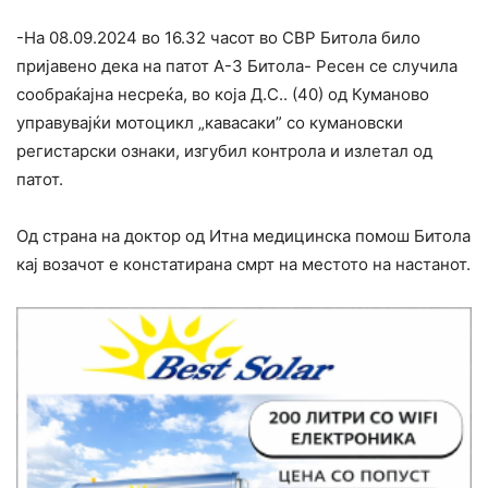
-На 08.09.2024 во 16.32 часот во СВР Битола било
пријавено дека на патот А-3 Битола- Ресен се случила
сообраќајна несреќа, во која Д.С.. (40) од Куманово
управувајќи мотоцикл „кавасаки” со кумановски
регистарски ознаки, изгубил контрола и излетал од
патот.
Од страна на доктор од Итна медицинска помош Битола
кај возачот е констатирана смрт на местото на настанот.