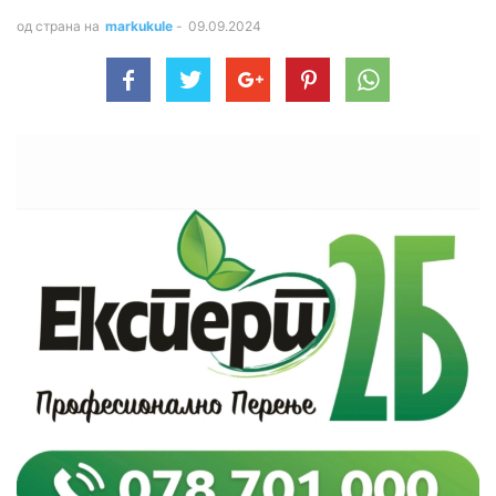
од страна на
markukule
-
09.09.2024