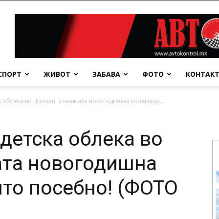
СПОРТ
ЖИВОТ
ЗАБАВА
ФОТО
КОНТАК
а облека во Прилеп, а нивната новогодишна колекција...
 детска облека во
ата новогодишна
што посебно! (ФОТО