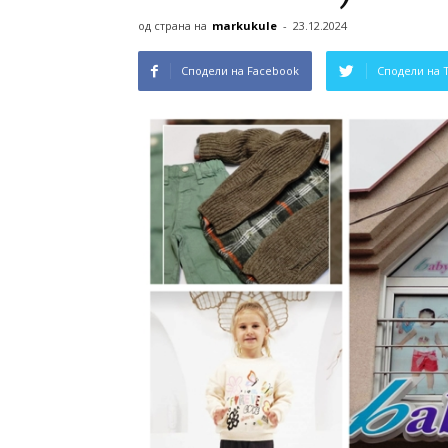
од страна на
markukule
-
23.12.2024
Сподели на Facebook
Сподели на 