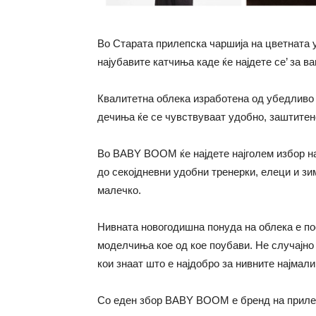
Во Старата прилепска чаршија на цветната 
најубавите катчиња каде ќе најдете се’ за в
Квалитетна облека изработена од убедливо 
дечиња ќе се чувствуваат удобно, заштитено
Во BABY BOOM ќе најдете најголем избор на 
до секојдневни удобни тренерки, елеци и зи
малечко.
Нивната новогодишна понуда на облека е пос
моделчиња кое од кое поубави. Не случајно
кои знаат што е најдобро за нивните најмали
Со еден збор BABY BOOM е бренд на прилепс