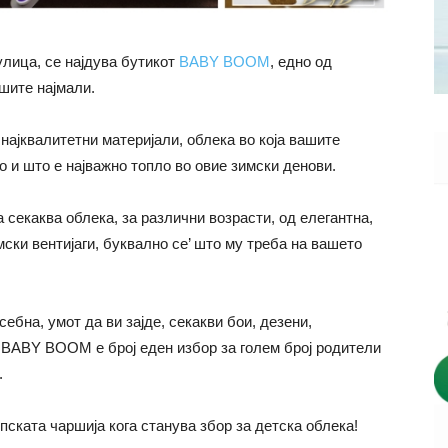
улица, се најдува бутикот
BABY BOOM
, едно од
ашите најмали.
најквалитетни материјали, облека во која вашите
 и што е најважно топло во овие зимски денови.
секаква облека, за различни возрасти, од елегантна,
мски вентијаги, буквално се’ што му треба на вашето
ебна, умот да ви зајде, секакви бои, дезени,
 BABY BOOM е број еден избор за голем број родители
.
ката чаршија кога станува збор за детска облека!