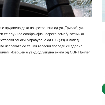
 е пријавено дека на крстосница од ул.„Тризла“, ул.
еп се случила сообраќајна несреќа помеѓу патничко
истарски ознаки, управувано од Б.С.(38) и мопед
 Во несреќата со тешки телесни повреди се здобил
Прилеп. Извршен е увид од увидна екипа од ОВР Прилеп