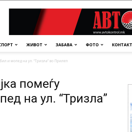
СПОРТ
ЖИВОТ
ЗАБАВА
ФОТО
КОНТАК
ил и мопед на ул. “Тризла” во Прилеп
јка помеѓу
ед на ул. “Тризла”