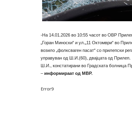
-На 14.01.2026 во 10:55 часот во ОВР Прилеп
„Горан Миноски“ и ул.„11 Октомври“ во Прил
возило „фолксваген пасат“ со прилепски рег
управуван од Ш.И.(60), двајцата од Прилеп.
Ш.И., констатирани во Градската болница 
–
информираат од МВР.
Error9