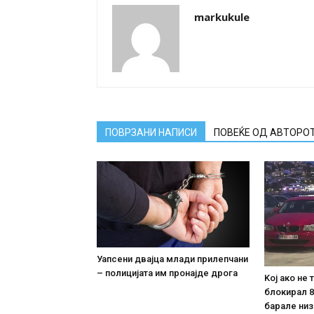
markukule
ПОВРЗАНИ НАПИСИ
ПОВЕЌЕ ОД АВТОРО
Уапсени двајца млади прилепчани
– полицијата им пронајде дpoга
Koj ако не
блокирал 8
барале низ