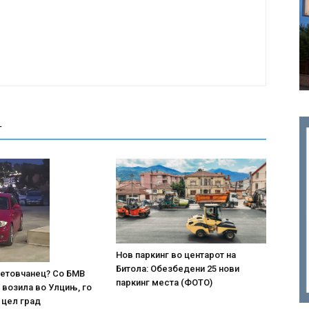
Т
Нов паркинг во центарот на
Битола: Обезбедени 25 нови
 тетовчанец? Со БМВ
паркинг места (ФОТО)
 возила во Улцињ, го
 цел град