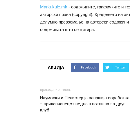
Markukule.mk
- содржините, графичките и те
авторски права (copyright). Крадењето на ав
делумно превземање на авторски содржини 
содржината што се цитира.
АКЦИЈА
Facebook
Twitter
претходниот член,
Наумоски и Пелистер ја завршија соработка
– прилепчанецот веднаш потпиша за друг
клуб