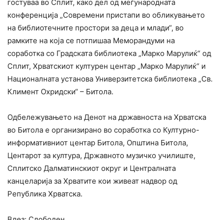
гостуваа во Сплит, како дел од меѓународната
конференција „Современи пристапи во обликувањето
на библиотечните простори за деца и млади“, во
рамките на која се потпишаа Меморандуми на
соработка со Градската библиотека „Марко Марулиќ“ од
Сплит, Хрватскиот културен центар „Марко Марулиќ“ и
Националната установа Универзитетска библиотека „Св.
Климент Охридски“ – Битола.
Одбележувањето на Денот на државноста на Хрватска
во Битола е организирано во соработка со Културно-
информативниот центар Битола, Општина Битола,
Центарот за култура, Државното музичко училиште,
Сплитско Далматинскиот округ и Централната
канцеларија за Хрватите кои живеат надвор од
Република Хрватска.
Влез: Слободен