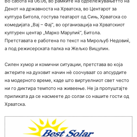
Во сабота на 06.06, во рамките на одбележувањетто на
Денот на државноста на Хрватска, во Центарот за
култура Битола, гостува театарот од Сињ, Хрватска со
комедијата „Вај – Фај”, во организација на Хрватскиот
културен центар „Марко Марулиќ“, Битола.
Претставата е работена по текст на Мирољуб Недовиќ,
а под режисерската палка на Жељко Вицулин.
Силен хумор и комични ситуации, претстава во која
актерите на духовит начин нè соочуваат со апсурдите
на модерното време, каде што виртуелниот свет често
ни го диктира темпото на живеење. Не ја пропуштајте
приликата да се насмеете до солзи со нашите гости од
Хрватска.