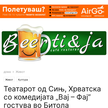
дома
Живот
Живот
Култура
Театарот од Сињ, Хрватска
со комедијата „Вај – Фај”
гостува во Битола