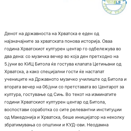
Денот на државноста на Хрватска е еден од
најзначајните за хрватската понова историја. Оваа
година Хрватскиот културен центар го одбележува во
два дена: со музичка вечер во која ден претходно на
5.јуни во КИЦ Битола ќе гостува клапата Цетињани од
Хрватска, а како специјални гости ќе настапат
учениците на Државното музичко училиште од Битола и
втората вечер на 06.јуни со претставата во Центарот за
култура, гостување од Сињ. Во текот на изминатите
години Хрватскиот културен центар од Битола,
воспостави соработка со сите релевантни институции
од Македонија и Хрватска, беше иницијатор на неколку
збратимувања со општини и КУД-ови. Неодамна