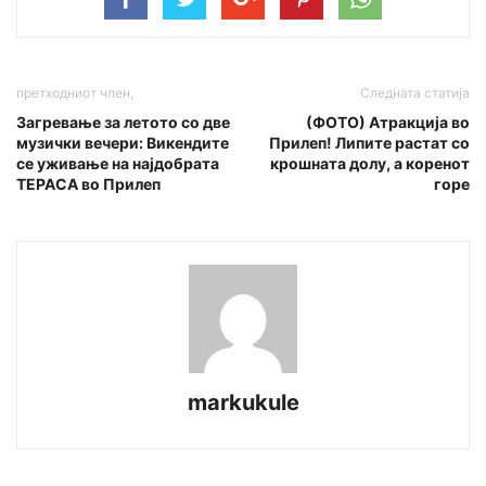
претходниот член,
Следната статија
Загревање за летото со две
(ФОТО) Атракција во
музички вечери: Викендите
Прилеп! Липите растат со
се уживање на најдобрата
крошната долу, а коренот
ТЕРАСА во Прилеп
горе
markukule