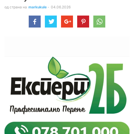
од страна на
markukule
-
04.06.2026