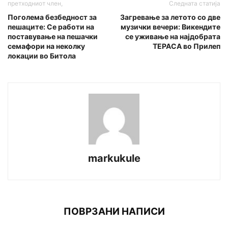
претходниот член,
Следната статија
Поголема безбедност за
Загревање за летото со две
пешаците: Се работи на
музички вечери: Викендите
поставување на пешачки
се уживање на најдобрата
семафори на неколку
ТЕРАСА во Прилеп
локации во Битола
markukule
ПОВРЗАНИ НАПИСИ