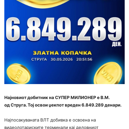
Најновиот добитник на СУПЕР МИЛИОНЕР е
В
.
М
.
од
Струга
. Тој освои џекпот вреден 6.849.289 денари.
Најпосакуваната ВЛТ добивка е освоена на
видеолотариските терминали кај деловниот