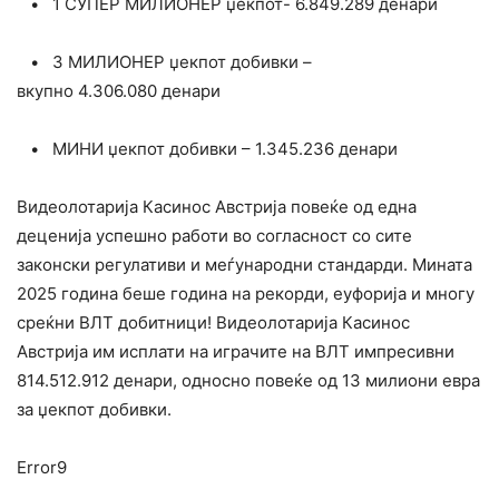
• 1 СУПЕР МИЛИОНЕР џекпот-
6.849.289
денари
•
3
МИЛИОНЕР џекпот добивки –
вкупно
4.306.080
денари
• МИНИ џекпот добивки – 1.
345.236 д
енари
Видеолотарија Касинос Австрија повеќе од една
деценија успешно работи во согласност со сите
законски регулативи и меѓународни стандарди. Мината
2025 година беше година на рекорди, еуфорија и многу
среќни ВЛТ добитници! Видеолотарија Касинос
Австрија им исплати на играчите на ВЛТ импресивни
814.512.912 денари, односно повеќе од 13 милиони евра
за џекпот добивки.
Error9