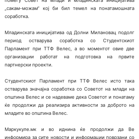
помеѓу Совет на млади и младинската иницијатива
„сакам-можам“ кој би бил темел на понатамошната
соработка.
Младинската иницијатива од Долни Милановац подолг
период остварува соработка со Студентскиот
Парламент при ТТФ Велес, а во моментот овие две
организации работат на подготовка на првите
партнерски проекти.
Студентскиот Парламент при ТТФ Велес исто така
остварува значајна соработка со Советот на млади на
општина Велес и се надеваме дека Советот и понатаму
ќе продолжи да реализира активности за доброто на
младите во општина Велес.
Маркукуле.мк и во иднина ќе продолжи да Ве
информира за сите новости и информации поврзани со