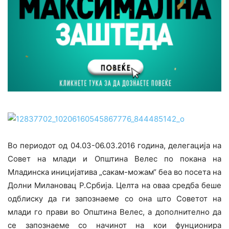
Во периодот од 04.03-06.03.2016 година, делегација на
Совет на млади и Општина Велес по покана на
Младинска иницијатива „сакам-можам“ беа во посета на
Долни Милановац Р.Србија. Целта на оваа средба беше
одблиску да ги запознаеме со она што Советот на
млади го прави во Општина Велес, а дополнително да
се запознаеме со начинот на кои фунционира