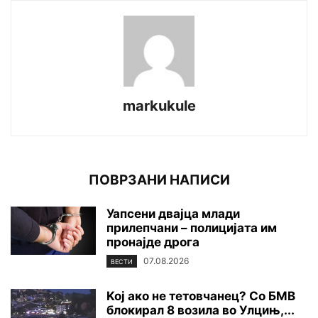
markukule
ПОВРЗАНИ НАПИСИ
Уапсени двајца млади
прилепчани – полицијата им
пронајде дpoга
07.08.2026
ВЕСТИ
Koj ако не тетовчанец? Со БМВ
блокирал 8 возила во Улцињ,...