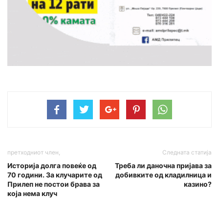
претходниот член,
Следната статија
Историја долга повеќе од
Треба ли даночна пријава за
70 години. За клучарите од
добивките од кладилница и
Прилеп не постои брава за
казино?
која нема клуч