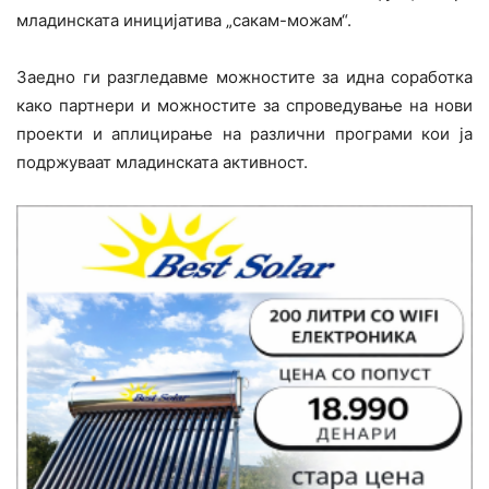
младинската иницијатива „сакам-можам“.
Заедно ги разгледавме можностите за идна соработка
како партнери и можностите за спроведување на нови
проекти и аплицирање на различни програми кои ја
подржуваат младинската активност.