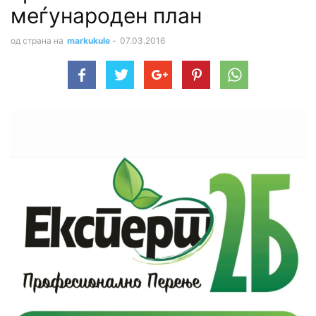
меѓународен план
од страна на
markukule
-
07.03.2016