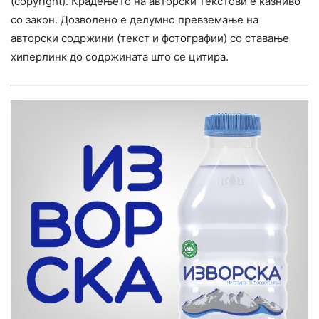
(copyright). Крадењето на авторски текстови е казниво
со закон. Дозволено е делумно превземање на
авторски содржини (текст и фотографии) со ставање
хиперлинк до содржината што се цитира.