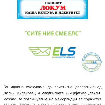
Во иднина очекуваме да пристигне делегација од
Долни Милановац и младинската иницијатива „сакам-
можам“ за потпишување на меморандум за соработка