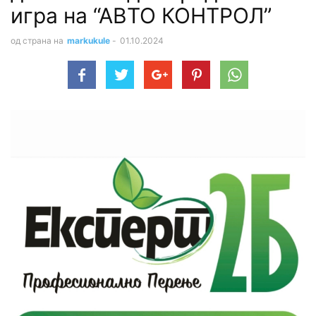
игра на “АВТО КОНТРОЛ”
од страна на
markukule
-
01.10.2024