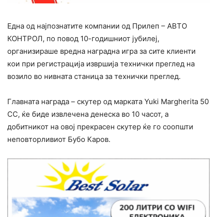
Една од најпознатите компании од Прилеп – АВТО
КОНТРОЛ, по повод 10-годишниот јубилеј,
организираше вредна наградна игра за сите клиенти
кои при регистрација извршија технички преглед на
возило во нивната станица за технички преглед.
Главната награда – скутер oд марката Yuki Margherita 50
CC, ќе биде извлечена денеска во 10 часот, а
добитникот на овој прекрасен скутер ќе го соопшти
неповторливиот Бубо Каров.