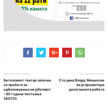
претходниот член,
Следната статија
Битолскиот театар започна
Сто дена Влада: Мицкоски
со пробите за
ќе ја презентира
одбележување на јубилејот
досегашната работа
– 80 години постоење
(ФОТО)