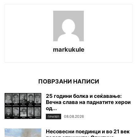
markukule
ПОВРЗАНИ НАПИСИ
25 години болка и сеќавање:
Вечна слава на паднатите xepoи
од...
08.08.2026
ПРИЛЕП
Несовесни поединци и во 21 век