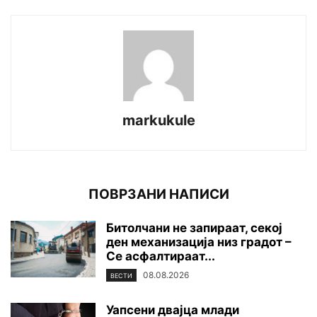
markukule
ПОВРЗАНИ НАПИСИ
Битолчани не запираат, секој
ден механизација низ градот –
Се асфалтираат...
08.08.2026
ВЕСТИ
Уапсени двајца млади