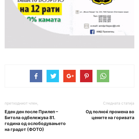
претходниот член,
Следната статија
Еден ден после Прилеп –
Од полноќ промена во
Битола одбележува 81.
цените на горивата
година од ослободувањето
на градот (ФОТО)