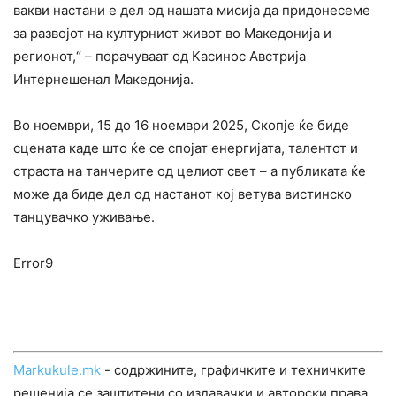
вакви настани е дел од нашата мисија да придонесеме
за развојот на културниот живот во Македонија и
регионот,“ – порачуваат од Касинос Австрија
Интернешенал Македонија.
Во ноември, 15 до 16 ноември 2025, Скопје ќе биде
сцената каде што ќе се спојат енергијата, талентот и
страста на танчерите од целиот свет – а публиката ќе
може да биде дел од настанот кој ветува вистинско
танцувачко уживање.
Error9
Markukule.mk
- содржините, графичките и техничките
решенија се заштитени со издавачки и авторски права