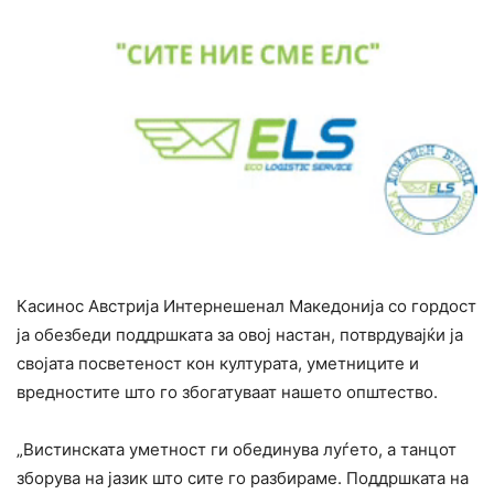
Касинос Австрија Интернешенал Македонија со гордост
ја обезбеди поддршката за овој настан, потврдувајќи ја
својата посветеност кон културата, уметниците и
вредностите што го збогатуваат нашето општество.
„Вистинската уметност ги обединува луѓето, а танцот
зборува на јазик што сите го разбираме. Поддршката на