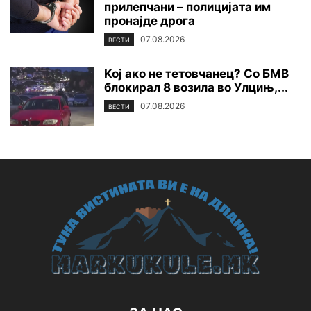
прилепчани – полицијата им
пронајде дpoга
07.08.2026
ВЕСТИ
Koj ако не тетовчанец? Со БМВ
блокирал 8 возила во Улцињ,...
07.08.2026
ВЕСТИ