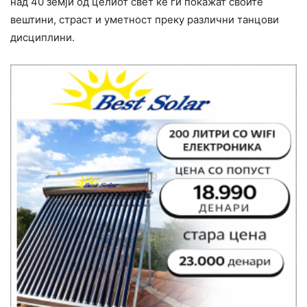
над 40 земји од целиот свет ќе ги покажат своите
вештини, страст и уметност преку различни танцови
дисциплини.