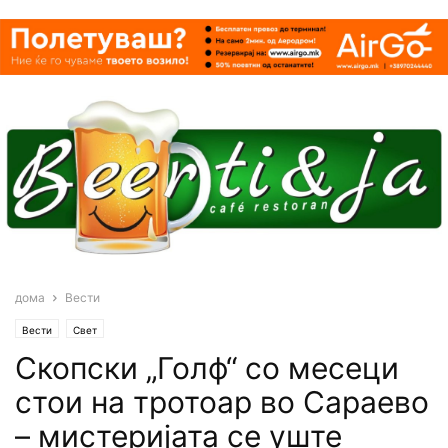
дома
Вести
Вести
Свет
Скопски „Голф“ со месеци
стои на тротоар во Сараево
– мистеријата се уште