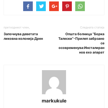
претходниот член,
Следната статија
Започнува деветата
Општа болница “Борка
ликовна колонија Дрен
Талески”-Прилеп забрзано
се
осовременува:Инсталиран
нов eхо апарат
markukule