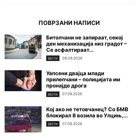
ПОВРЗАНИ НАПИСИ
Битолчани не запираат, секој
ден механизација низ градот –
Се асфалтираат...
08.08.2026
ВЕСТИ
Уапсени двајца млади
прилепчани – полицијата им
пронајде дpoга
07.08.2026
ВЕСТИ
Koj ако не тетовчанец? Со БМВ
блокирал 8 возила во Улцињ,...
07.08.2026
ВЕСТИ