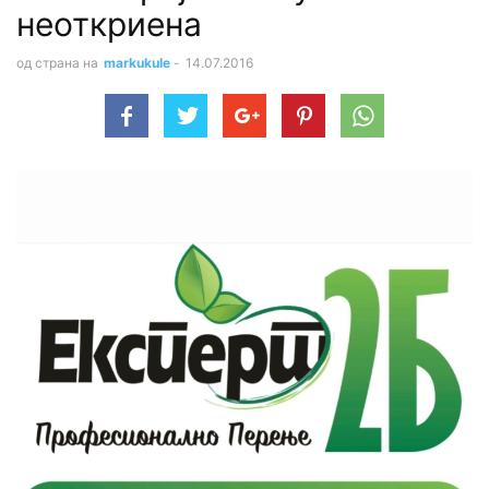
неоткриена
од страна на
markukule
-
14.07.2016