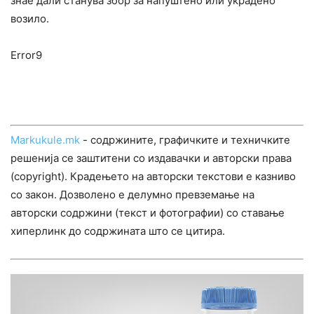
знае дали станува збор за напуштено или украдено
возило.
Error9
Markukule.mk
- содржините, графичките и техничките
решенија се заштитени со издавачки и авторски права
(copyright). Крадењето на авторски текстови е казниво
со закон. Дозволено е делумно превземање на
авторски содржини (текст и фотографии) со ставање
хиперлинк до содржината што се цитира.