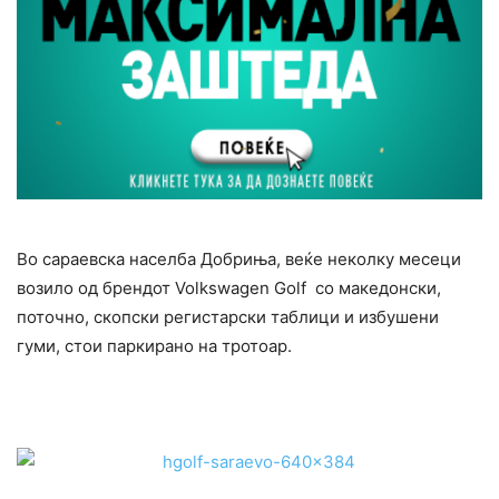
Во сараевска населба Добриња, веќе неколку месеци
возило од брендот Volkswagen Golf со македонски,
поточно, скопски регистарски таблици и избушени
гуми, стои паркирано на тротоар.