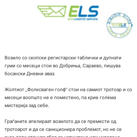
Возило со скопски регистарски таблички и дупнати
гуми со месеци стои во Добриња, Сараево, пишува
босански Дневни аваз.
Жолтиот „Фолксваген голф“ стои на самиот тротоар и со
месеци воопшто не е поместено, па крие голема
мистерија зад себе.
Граѓаните апелираат возилото да се премести од
тротоарот и да се санкционира проблемот, но не се