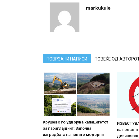
markukule
ПОВРЗАНИ НАПИСИ
ПОВЕЌЕ ОД АВТОРО
Крушево го удвојува капацитетот
ИЗВЕСТУВА
за параглајдинг: Започна
на превент
изградбата на новите модерни
дезинсекци