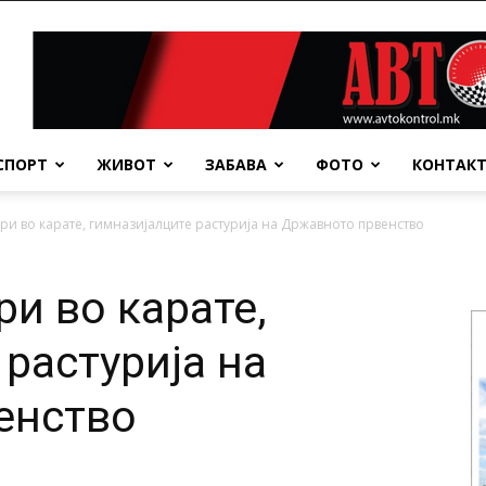
СПОРТ
ЖИВОТ
ЗАБАВА
ФОТО
КОНТАК
ри во карате, гимназијалците растурија на Државното првенство
и во карате,
растурија на
енство