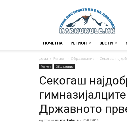
Маркукуле
ПОЧЕТНА
РЕГИОН
ВЕСТИ
дома
Регион
Образование
Секогаш најдоб
Регион
Образование
Секогаш најдобр
гимназијалците 
Државното прв
од страна на
markukule
-
25.03.2016