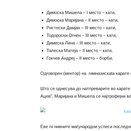
Димоска Мишела – I место – кати,
Димоска Маријана – II место – кати,
Ристески Дамјан – III место – кати,
Тодороски Огнен – III место – кати,
Димеска Лина – III место – кати,
Талеска Матеја – II место – кати,
Гокчев Андреј – II место – борби,
Одговорен (ментор) на гимназискаta карате
Што се однесува до натпреварите во карате
Ацев”, Маријана и Мишела се најтрофејни во
Еве ги нивните маѓународни успеси последн