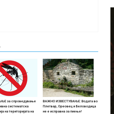
Т
ВАЖНО ИЗВЕСТУВАЊЕ: Водата во
ЊЕ за спроведување
Плетвар, Ореовец и Беловодица
ивна систематска
не е исправна за пиење!
ја на територијата нa