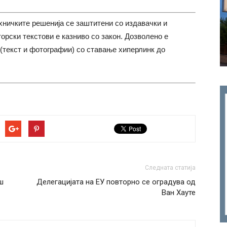
хничките решенија се заштитени со издавачки и
торски текстови е казниво со закон. Дозволено е
(текст и фотографии) со ставање хиперлинк до
Следната статија
ш
Делегацијата на ЕУ повторно се оградува од
Ван Хауте