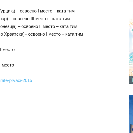
урција) – освоено I место – ката тим
ар) – освоено III место – ката тим
незија) – освоено II место – ката тим
о Хрватска)– освоено I место – ката тим
I место
I место