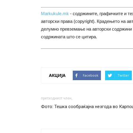
Markukule.mk
- содржините, графичките и те
авторски права (copyright). Крадењето на ав
делумно превземање на авторски содржини 
содржината што се цитира.
АКЦИЈА
Facebook
Twitter
претходниот член,
Фото: Тешка сообраќајна незгода во Карпо