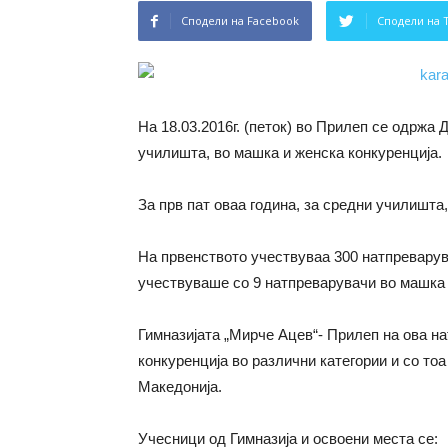
Сподели на Facebook
Сподели на 
На 18.03.2016г. (петок) во Прилеп се одржа
училишта, во машка и женска конкуренција.
За прв пат оваа година, за средни училишта
На првенството учествуваа 300 натпреварув
учествуваше со 9 натпреварувачи во машка и
Гимназијата „Мирче Ацев“- Прилеп на ова н
конкуренција во различни категории и со тоа
Македонија.
Учесници од Гимназија и освоени места се: