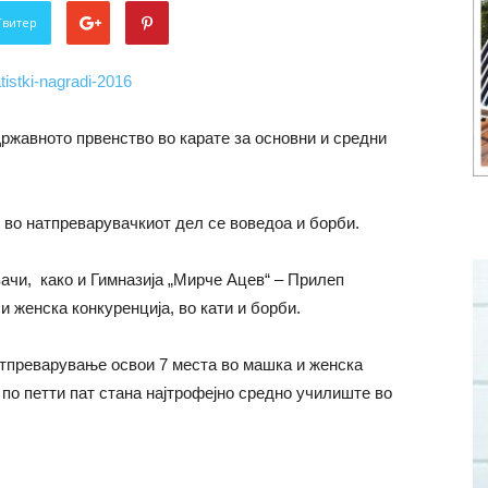
Твитер
 Државното првенство во карате за основни и средни
, во натпреварувачкиот дел се воведоа и борби.
ачи, како и Гимназија „Мирче Ацев“ – Прилеп
 женска конкуренција, во кати и борби.
атпреварување освои 7 места во машка и женска
 по петти пат стана најтрофејно средно училиште во