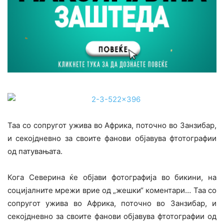
Таа со сопругот ужива во Африка, поточно во Занзибар,
и секојдневно за своите фанови објавува фтотографии
од патувањата.
Кога Северина ќе објави фотографија во бикини, на
социјалните мрежи врие од „жешки“ коментари… Таа со
сопругот ужива во Африка, поточно во Занзибар, и
секојдневно за своите фанови објавува фтотографии од