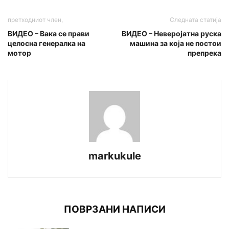
претходниот член,
Следната статија
ВИДЕО – Вака се прави
ВИДЕО – Неверојатна руска
целосна генералка на
машина за која не постои
мотор
препрека
markukule
ПОВРЗАНИ НАПИСИ