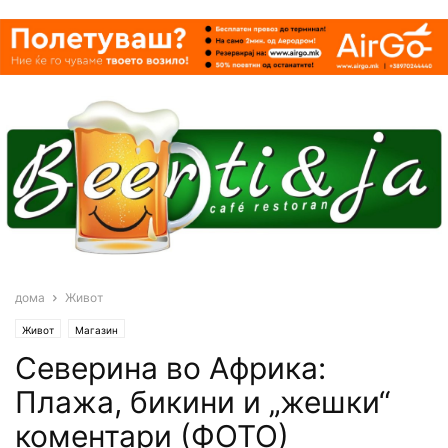
дома
Живот
Живот
Магазин
Северина во Африка:
Плажа, бикини и „жешки“
коментари (ФОТО)