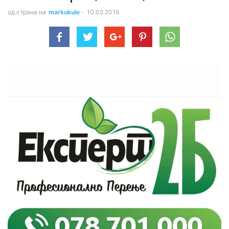
од страна на
markukule
-
10.02.2016