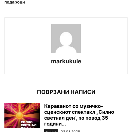
подароци
markukule
ПОВРЗАНИ НАПИСИ
Караванот со музичко-
сценскиот спектакл „Силно
светнал ден“, по повод 35
години...
08.08.2026
ЖИВОТ