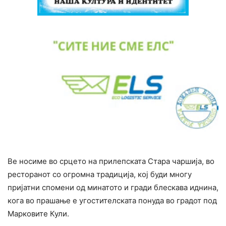
Ве носиме во срцето на прилепската Стара чаршија, во
ресторанот со огромна традиција, кој буди многу
пријатни спомени од минатото и гради блескава иднина,
кога во прашање е угостителската понуда во градот под
Марковите Кули.