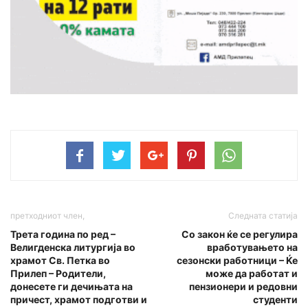
претходниот член,
Следната статија
Трета година по ред –
Со закон ќе се регулира
Велигденска литургија во
вработувањето на
храмот Св. Петка во
сезонски работници – Ќе
Прилеп – Родители,
може да работат и
донесете ги дечињата на
пензионери и редовни
причест, храмот подготви и
студенти