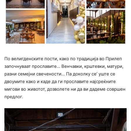
По велигденските пости, како по традиција во Прилеп
започнуваат прославите… Венчавки, крштевки, матури,
разни семејни свечености… Па доколку се’ уште се
двоумите како и каде да ги прославите најсреќните
мигови во животот, дозволете ни да ви дадеме совршен
предлог.