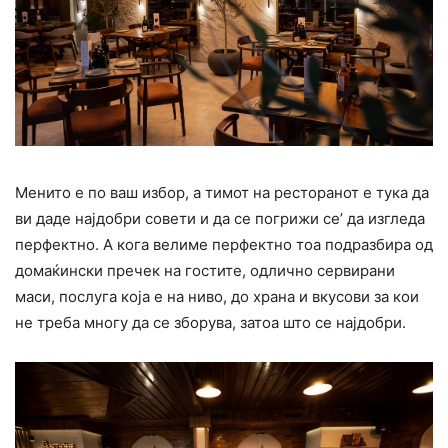
Менито е по ваш избор, а тимот на ресторанот е тука да
ви даде најдобри совети и да се погрижи се’ да изгледа
перфектно. А кога велиме перфектно тоа подразбира од
домаќински пречек на гостите, одлично сервирани
маси, послуга која е на ниво, до храна и вкусови за кои
не треба многу да се зборува, затоа што се најдобри.