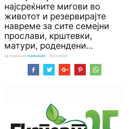
најсреќните мигови во
животот и резервирајте
навреме за сите семејни
прослави, крштевки,
матури, родендени…
од страна на
markukule
-
16.04.2025