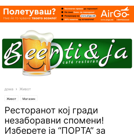
дома
Живот
Живот
Магазин
Ресторанот кој гради
незаборавни спомени!
Изберете ја “ПОРТА” за