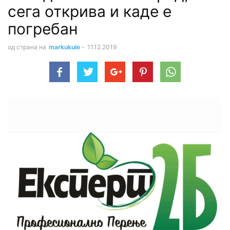
сега открива и каде е
погребан
од страна на
markukule
-
11.12.2019