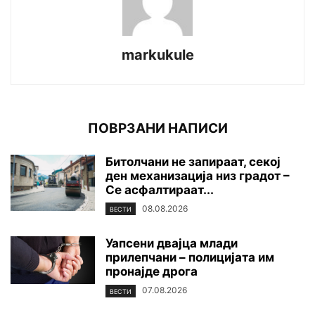
markukule
ПОВРЗАНИ НАПИСИ
Битолчани не запираат, секој
ден механизација низ градот –
Се асфалтираат...
08.08.2026
ВЕСТИ
Уапсени двајца млади
прилепчани – полицијата им
пронајде дpoга
07.08.2026
ВЕСТИ