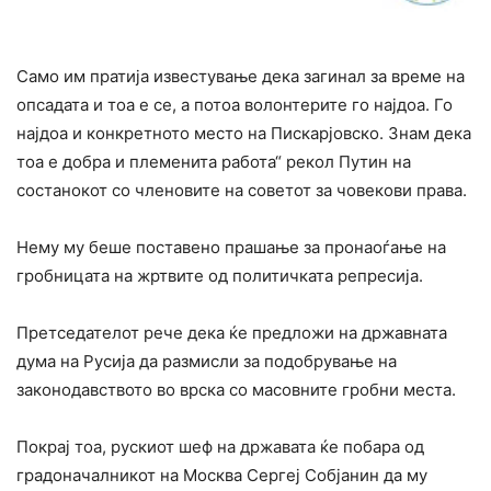
Само им пратија известување дека загинал за време на
опсадата и тоа е се, а потоа волонтерите го најдоа. Го
најдоа и конкретното место на Пискарјовско. Знам дека
тоа е добра и племенита работа“ рекол Путин на
состанокот со членовите на советот за човекови права.
Нему му беше поставено прашање за пронаоѓање на
гробницата на жртвите од политичката репресија.
Претседателот рече дека ќе предложи на државната
дума на Русија да размисли за подобрување на
законодавството во врска со масовните гробни места.
Покрај тоа, рускиот шеф на државата ќе побара од
градоначалникот на Москва Сергеј Собјанин да му