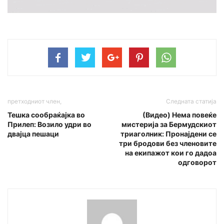
претходниот член,
Следната статија
Тешка сообраќајка во
(Видео) Нема повеќе
Прилеп: Возило удри во
мистерија за Бермудскиот
двајца пешаци
триаголник: Пронајдени се
три бродови без членовите
на екипажот кои го дадоа
одговорот