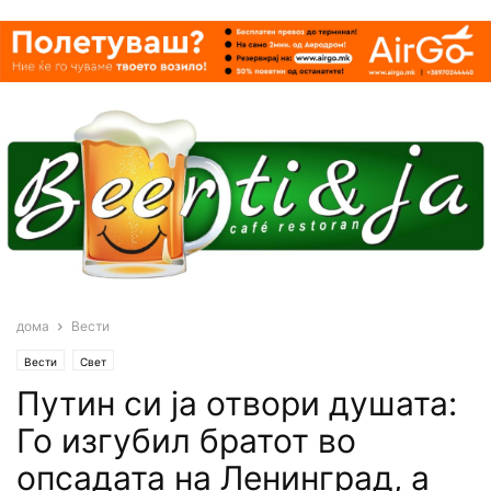
дома
Вести
Вести
Свет
Путин си ја отвори душата:
Го изгубил братот во
опсадата на Ленинград, а