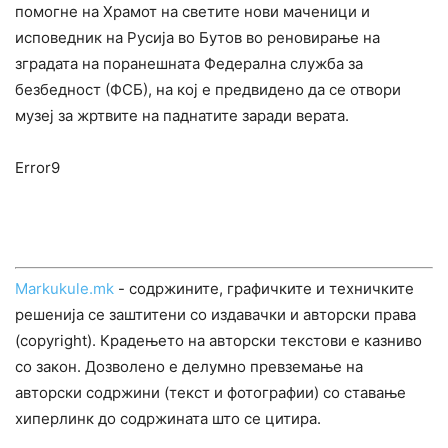
помогне на Храмот на светите нови маченици и
исповедник на Русија во Бутов во реновирање на
зградата на поранешната Федерална служба за
безбедност (ФСБ), на кој е предвидено да се отвори
музеј за жртвите на паднатите заради верата.
Error9
Markukule.mk
- содржините, графичките и техничките
решенија се заштитени со издавачки и авторски права
(copyright). Крадењето на авторски текстови е казниво
со закон. Дозволено е делумно превземање на
авторски содржини (текст и фотографии) со ставање
хиперлинк до содржината што се цитира.