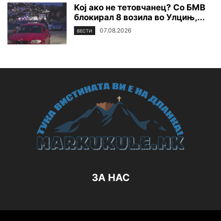
Koj ако не тетовчанец? Со БМВ
блокирал 8 возила во Улцињ,...
07.08.2026
ВЕСТИ
ЗА НАС