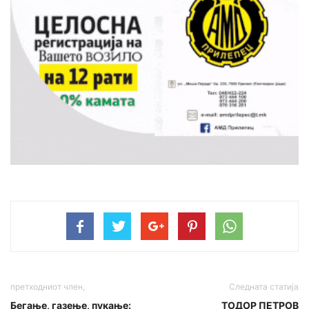
претходниот член,
Следната статија
Бегање, газење, пукање:
ТОДОР ПЕТРОВ