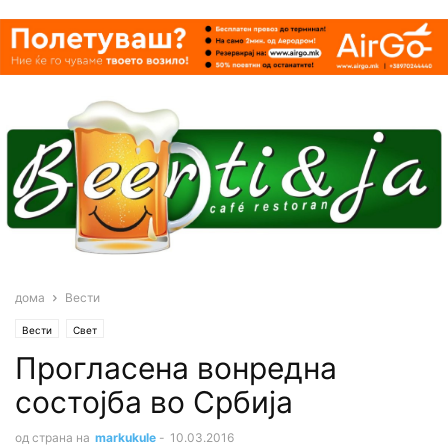
дома
Вести
Вести
Свет
Прогласена вонредна
состојба во Србија
од страна на
markukule
-
10.03.2016