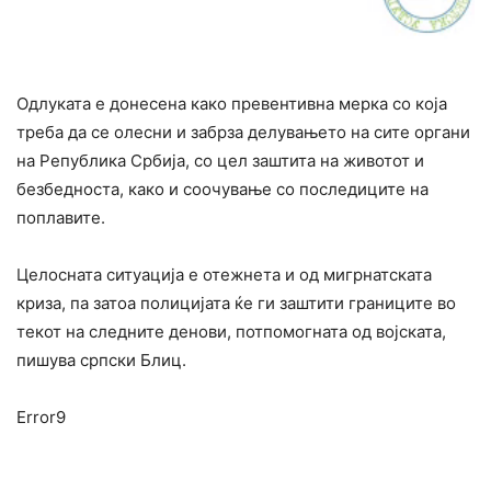
Одлуката е донесена како превентивна мерка со која
треба да се олесни и забрза делувањето на сите органи
на Република Србија, со цел заштита на животот и
безбедноста, како и соочување со последиците на
поплавите.
Целосната ситуација е отежнета и од мигрнатската
криза, па затоа полицијата ќе ги заштити границите во
текот на следните денови, потпомогната од војската,
пишува српски Блиц.
Error9