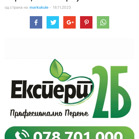
од страна на
markukule
-
16.11.2023