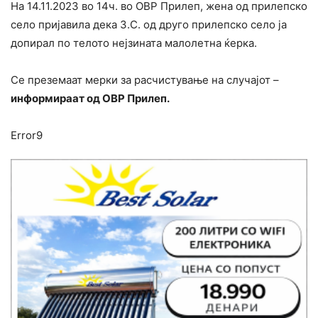
На 14.11.2023 во 14ч. во ОВР Прилеп, жена од прилепско
село пријавила дека З.С. од друго прилепско село ја
допирал по телото нејзината малолетна ќерка.
Се преземаат мерки за расчистување на случајот –
информираат од ОВР Прилеп.
Error9