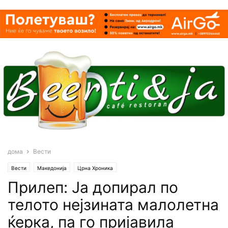
дома
Вести
Вести
Македонија
Црна Хроника
Прилеп: Ја допирал по
телото нејзината малолетна
ќерка, па го пријавила