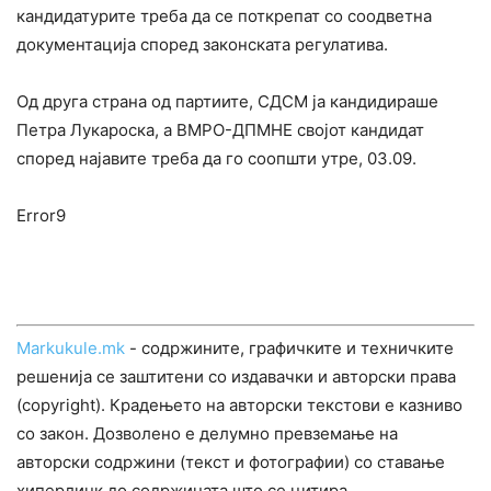
кандидатурите треба да се поткрепат со соодветна
документација според законската регулатива.
Од друга страна од партиите, СДСМ ја кандидираше
Петра Лукароска, а ВМРО-ДПМНЕ својот кандидат
според најавите треба да го соопшти утре, 03.09.
Error9
Markukule.mk
- содржините, графичките и техничките
решенија се заштитени со издавачки и авторски права
(copyright). Крадењето на авторски текстови е казниво
со закон. Дозволено е делумно превземање на
авторски содржини (текст и фотографии) со ставање
хиперлинк до содржината што се цитира.