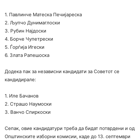
1. Павлинче Матеска Печијареска
2. Љупчо Дунимаглоски
3. Рубин Најдоски
4. Борче Чупетрески
5. Ѓорѓија Игески
6. Злата Рапешоска
Додека пак за независни кандидати за Советот се
кандидирале:
1. Иле Бачанов
2. Страшо Наумоски
3. Ванчо Спиркоски
Сепак, овие кандидатури треба да бидат потврдени и од
Општинските изборни комисии, каде до 13. септември