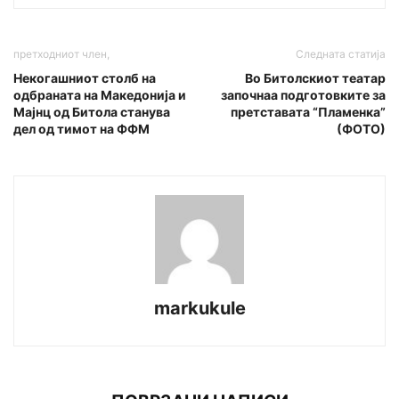
претходниот член,
Следната статија
Некогашниот столб на
Во Битолскиот театар
одбраната на Македонија и
започнаа подготовките за
Мајнц од Битола станува
претставата “Пламенка”
дел од тимот на ФФМ
(ФОТО)
markukule