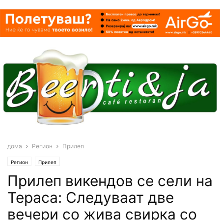
дома
Регион
Прилеп
Регион
Прилеп
Прилеп викендов се сели на
Тераса: Следуваат две
вечери со жива свирка со