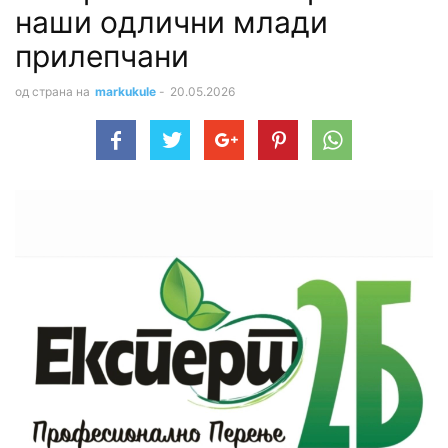
наши одлични млади
прилепчани
од страна на
markukule
-
20.05.2026