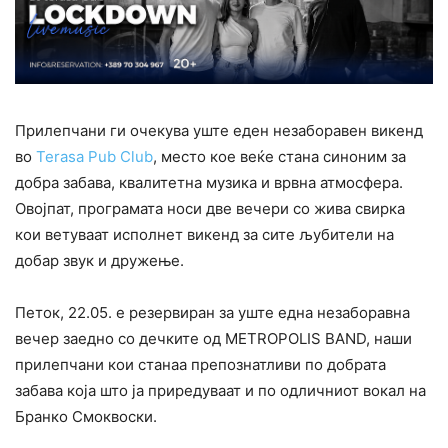
Прилепчани ги очекува уште еден незаборавен викенд
во
Terasa Pub Club
, место кое веќе стана синоним за
добра забава, квалитетна музика и врвна атмосфера.
Овојпат, програмата носи две вечери со жива свирка
кои ветуваат исполнет викенд за сите љубители на
добар звук и дружење.
Петок, 22.05. е резервиран за уште една незаборавна
вечер заедно со дечките од METROPOLIS BAND, наши
прилепчани кои станаа препознатливи по добрата
забава која што ја приредуваат и по одличниот вокал на
Бранко Смоквоски.