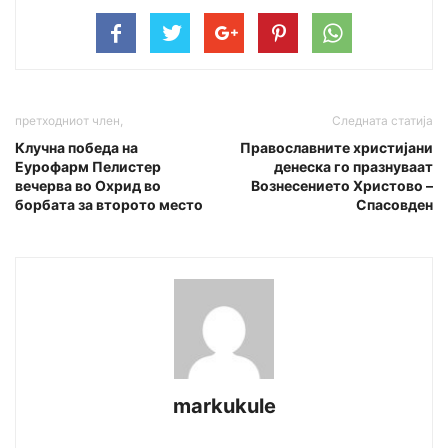
претходниот член,
Следната статија
Клучна победа на
Православните христијани
Еурофарм Пелистер
денеска го празнуваат
вечерва во Охрид во
Вознесението Христово –
борбата за второто место
Спасовден
markukule