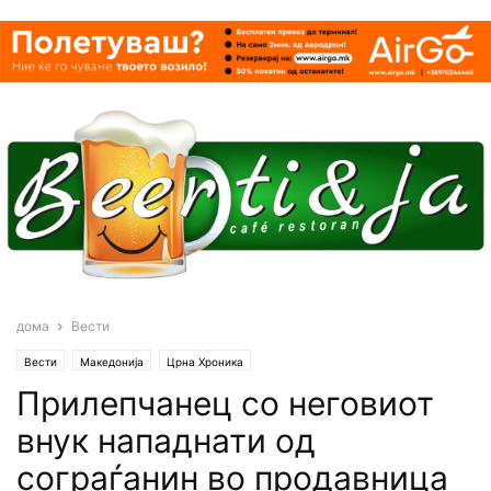
дома
Вести
Вести
Македонија
Црна Хроника
Прилепчанец со неговиот
внук нападнати од
сограѓанин во продавница