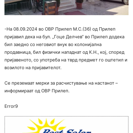
-На 08.09.2024 во ОВР Прилеп М.С.(36) од Прилеп
пријавил дека на бул. „Гоце Делчев“ во Прилеп додека
бил заедно со неговиот внук во колонијална
продавница, бил физички нападнат од К.Н., кој, според
пријавеното, со употреба на тврд предмет го оштетил и
возилото на пријавителот.
Се преземаат мерки за расчистување на настанот –
информираат од ОВР Прилеп.
Error9