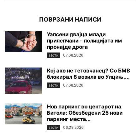
ПОВРЗАНИ НАПИСИ
Уапсени двајца млади
прилепчани – полицијата им
пронајде дpoга
07.08.2026
ВЕСТИ
Koj ако не тетовчанец? Со БМВ
блокирал 8 возила во Улцињ,...
07.08.2026
ВЕСТИ
Нов паркинг во центарот на
Битола: Обезбедени 25 нови
паркинг места...
06.08.2026
ВЕСТИ