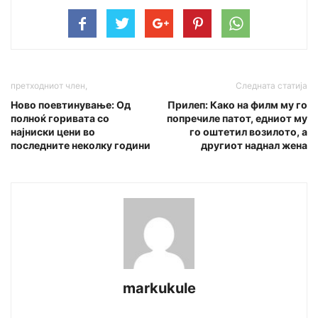
претходниот член,
Следната статија
Ново поевтинување: Од
Прилеп: Како на филм му го
полноќ горивата со
попречиле патот, едниот му
најниски цени во
го оштетил возилото, а
последните неколку години
другиот наднал жена
markukule