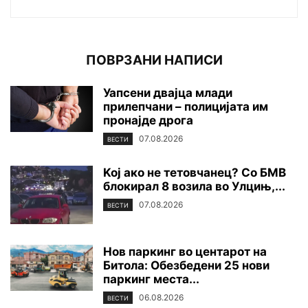
ПОВРЗАНИ НАПИСИ
Уапсени двајца млади
прилепчани – полицијата им
пронајде дpoга
07.08.2026
ВЕСТИ
Koj ако не тетовчанец? Со БМВ
блокирал 8 возила во Улцињ,...
07.08.2026
ВЕСТИ
Нов паркинг во центарот на
Битола: Обезбедени 25 нови
паркинг места...
06.08.2026
ВЕСТИ