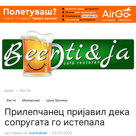
дома
Вести
Вести
Македонија
Црна Хроника
Прилепчанец пријавил дека
сопругата го истепала
од страна на
markukule
-
03.03.2025