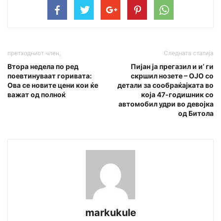
претходниот член,
Следната статија
Втора недела по ред
Пијан ја прегазил и и’ ги
поевтинуваат горивата:
скршил нозете – ОЈО со
Ова се новите цени кои ќе
детали за сообраќајката во
важат од полноќ
која 47-годишник со
автомобил удри во девојка
од Битола
markukule