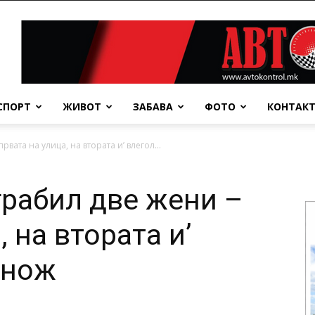
СПОРТ
ЖИВОТ
ЗАБАВА
ФОТО
КОНТАК
вата на улица, на втората и’ влегол...
рабил две жени –
, на втората и’
 нож