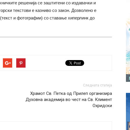
хничките решенија се заштитени со издавачки и
торски текстови е казниво со закон. Дозволено е
(текст и фотографии) со ставање хиперлинк до
Следната статија
Храмот Св. Петка од Прилеп организира
Духовна академија во чест на Св. Климент
Охридски