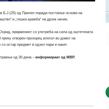
в Б.Ј.(25) од Прилеп поради постоење основи на
иштво“ и „тешка кражба“ на дрзок начин.
 Охрид, пријавениот со употреба на сила од оштетената
4 преку отворен прозорец влегол во домот на
 со остар предмет ѝ одзел пари и накит.
 траење од 30 дена –
информираат од МВР.