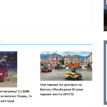
Т
Нов паркинг во центарот на
Битола: Обезбедени 25 нови
 тетовчанец? Со БМВ
паркинг места (ФОТО)
 возила во Улцињ, го
 цел град