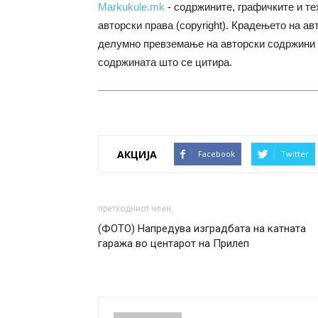
Markukule.mk
- содржините, графичките и те
авторски права (copyright). Крадењето на ав
делумно превземање на авторски содржини 
содржината што се цитира.
АКЦИЈА
Facebook
Twitter
претходниот член,
(ФОТО) Напредува изградбата на катната
гаража во центарот на Прилеп