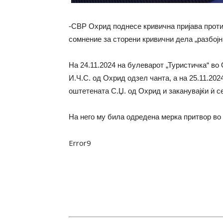
-СВР Охрид поднесе кривична пријава проти
сомнение за сторени кривични дела „разбојн
На 24.11.2024 на булеварот „Туристичка“ во
И.Ч.С. од Охрид одзел чанта, а на 25.11.202
оштетената С.Џ. од Охрид и заканувајќи ѝ се
На него му била одредена мерка притвор во
Error9