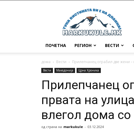
Маркукуле
ПОЧЕТНА
РЕГИОН
ВЕСТИ
дома
Вести
Прилепчанец ограбил две жени – пр
Вести
Македонија
Црна Хроника
Прилепчанец ог
првата на улица
влегол дома со
од страна на
markukule
-
03.12.2024