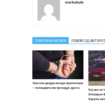
markukule
ПОВРЗАНИ НАПИСИ
ПОВЕЌЕ ОД АВТОРО
Уапсени двајца млади прилепчани
– полицијата им пронајде дpoга
Koj ако не
блокирал 8
барале низ