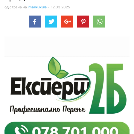
од страна на
markukule
-
12.03.2025