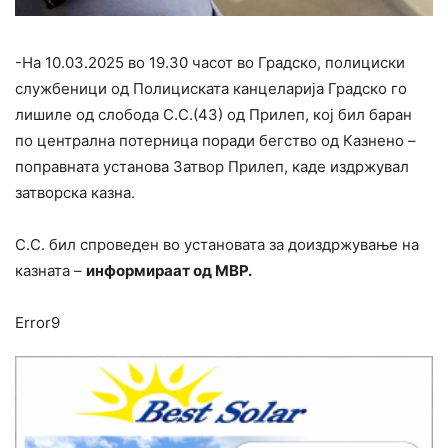
-На 10.03.2025 во 19.30 часот во Градско, полициски
службеници од Полициската канцеларија Градско го
лишиле од слобода С.С.(43) од Прилеп, кој бил баран
по централна потерница поради бегство од Казнено –
поправната установа Затвор Прилеп, каде издржувал
затворска казна.
С.С. бил спроведен во установата за доиздржување на
казната –
информираат од МВР.
Error9