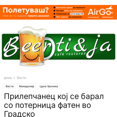
дома
Вести
Вести
Македонија
Црна Хроника
Прилепчанец кој се барал
со потерница фатен во
Градско