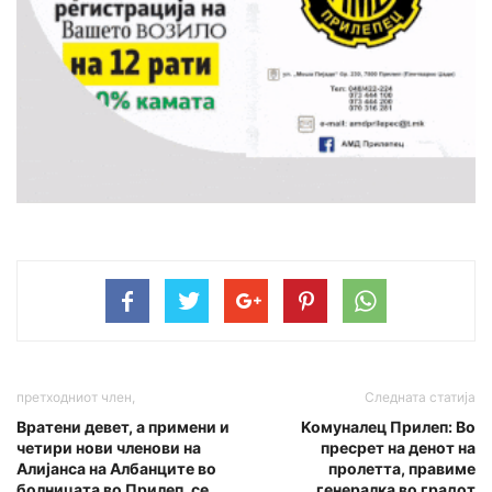
претходниот член,
Следната статија
Вратени девет, а примени и
Koмуналец Прилеп: Во
четири нови членови на
пресрет на денот на
Алијанса на Албанците во
пролетта, правиме
болницата во Прилеп, се
генералка во градот