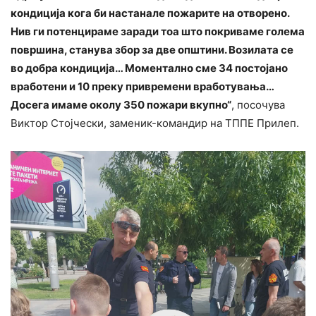
кондиција кога би настанале пожарите на отворено.
Нив ги потенцираме заради тоа што покриваме голема
површина, станува збор за две општини. Возилата се
во добра кондиција… Моментално сме 34 постојано
вработени и 10 преку привремени вработувања…
Досега имаме околу 350 пожари вкупно“
, посочува
Виктор Стојчески, заменик-командир на ТППЕ Прилеп.