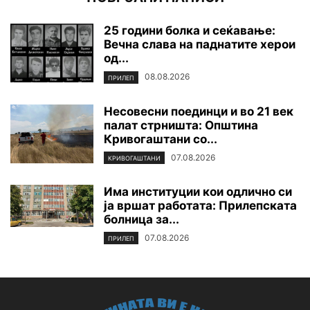
25 години болка и сеќавање:
Вечна слава на паднатите xepoи
од...
08.08.2026
ПРИЛЕП
Несовесни поединци и во 21 век
палат стрништа: Општина
Кривогаштани со...
07.08.2026
КРИВОГАШТАНИ
Има институции кои одлично си
ја вршат работата: Прилепската
болница за...
07.08.2026
ПРИЛЕП