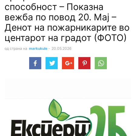
способност – Показна
вежба по повод 20. Мај –
Денот на пожарникарите во
центарот на градот (ФОТО)
од страна на
markukule
-
20.05.2026