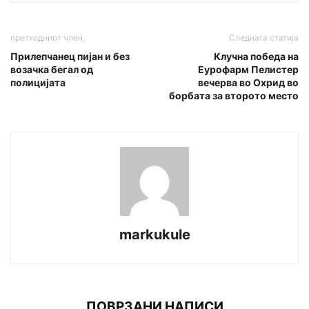
претходниот член,
Следната статија
Прилепчанец пијан и без
Клучна победа на
возачка бегал од
Еурофарм Пелистер
полицијата
вечерва во Охрид во
борбата за второто место
markukule
ПОВРЗАНИ НАПИСИ