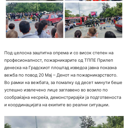
Под целосна заштитна опрема и со висок степен на
професионалност, пожарникарите од ТППЕ Прилеп
денеска на Градскиот плоштад изведоа јавна показна
вежба по повод 20 Мај – Денот на пожарникарството.
Во рамки на вежбата, за помалку од десет минути беше
успешно извлечено лице заглавено во возило по
сообраќајна несреќа, демонстрирајќи ја подготвеноста
и координацијата на екипите во реални ситуации.