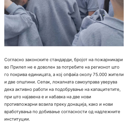
Согласно законските стандарди, бројот на пожарникари
во Прилеп не е доволен за потребите на регионот што
го покрива единицата, а кој опфаќа околу 75.000 жители
и две општини. Сепак, локалната самоуправа уверува
дека активно работи на подобрување на капацитетите,
при што најавена е и набавка на две нови
противпожарни возила преку донација, како и нови
вработувања по добивање согласности од надлежните
институции.