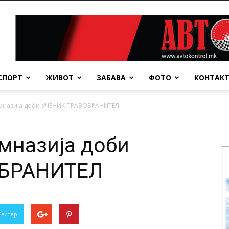
СПОРТ
ЖИВОТ
ЗАБАВА
ФОТО
КОНТАК
имназија доби УЧЕНИК ПРАВОБРАНИТЕЛ
мназија доби
БРАНИТЕЛ
Твитер