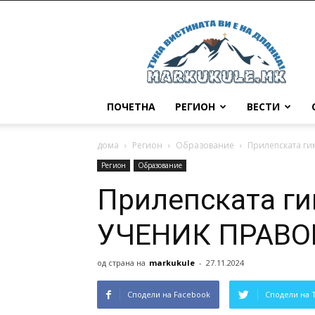
Маркукуле
ПОЧЕТНА
РЕГИОН
ВЕСТИ
дома
Регион
Образование
Прилепската г
Регион
Образование
Прилепската ги
УЧЕНИК ПРАВО
од страна на
markukule
-
27.11.2024
Сподели на Facebook
Сподели на 