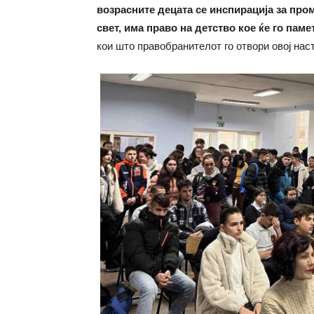
возрасните децата се инспирација за про
свет, има право на детство кое ќе го паме
кои што правобранителот го отвори овој нас