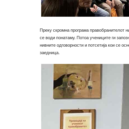
Преку скромна програма правобранителот ни 
се води понатаму. Потоа учениците ги запоз
нивните одговорности и потсетија кои се ос
заедница.