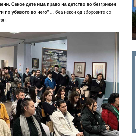
мени. Секое дете има право на детство во безгрижен
ти по убавото во него”
… беа некои од зборовите со
тан.