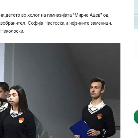
на детето во холот на гимназијата “Мирче Ацев” од
авобранител, Софија Настоска и нејзините заменици,
 Николоски.