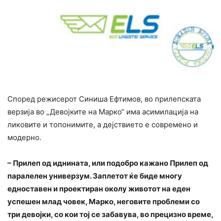
Според режисерот Синиша Ефтимов, во прилепската
верзија во „Девојките на Марко“ има асимилација на
ликовите и топонимите, а дејствието е современо и
модерно.
– Прилеп од иднината, или подобро кажано Прилеп од
паралелен универзум. Заплетот ќе биде многу
едноставен и проектиран околу животот на еден
успешен млад човек, Марко, неговите проблеми со
три девојки, со кои тој се забавува, во прецизно време,