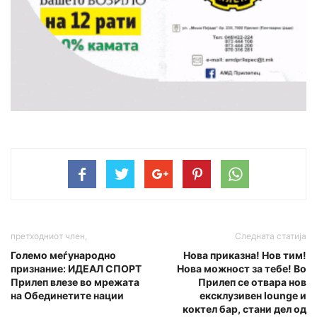
претходниот член,
Следната статија
Големо меѓународно
Нова приказна! Нов тим!
признание: ИДЕАЛ СПОРТ
Нова можност за тебе! Во
Прилеп влезе во мрежата
Прилеп се отвара нов
на Обединетите нации
ексклузивен lounge и
коктел бар, стани дел од