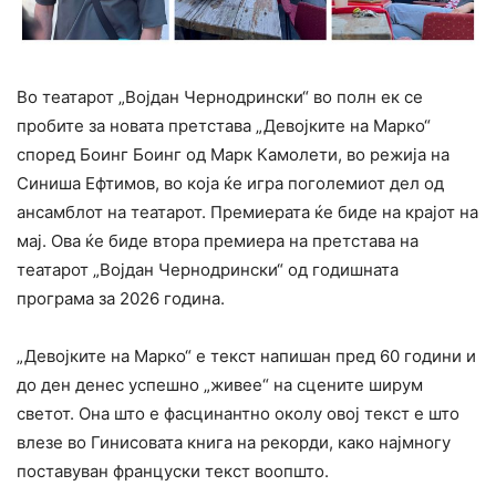
Во театарот „Војдан Чернодрински“ во полн ек се
пробите за новата претстава „Девојките на Марко“
според Боинг Боинг од Марк Камолети, во режија на
Синиша Ефтимов, во која ќе игра поголемиот дел од
ансамблот на театарот. Премиерата ќе биде на крајот на
мај. Ова ќе биде втора премиера на претстава на
театарот „Војдан Чернодрински“ од годишната
програма за 2026 година.
„Девојките на Марко“ е текст напишан пред 60 години и
до ден денес успешно „живее“ на сцените ширум
светот. Она што е фасцинантно околу овој текст е што
влезе во Гинисовата книга на рекорди, како најмногу
поставуван француски текст воопшто.