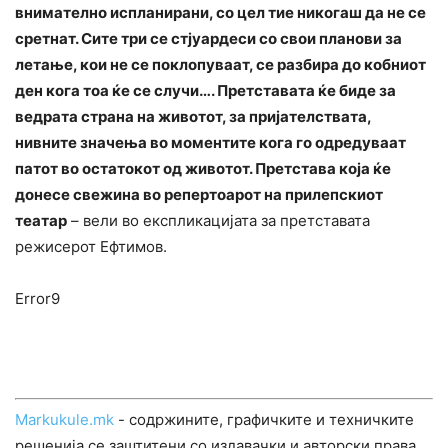
внимателно испланирани, со цел тие никогаш да не се
сретнат. Сите три се стјуардеси со свои планови за
летање, кои не се поклопуваат, се разбира до кобниот
ден кога тоа ќе се случи…. Претставата ќе биде за
ведрата страна на животот, за пријателствата,
нивните значења во моментите кога го одредуваат
патот во остатокот од животот. Претстава која ќе
донесе свежина во репертоарот на прилепскиот
театар
– вели во експликацијата за претставата
режисерот Ефтимов.
Error9
Markukule.mk
- содржините, графичките и техничките
решенија се заштитени со издавачки и авторски права