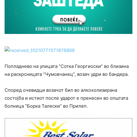
Попладнево на улицата “Сотка Георгиоски” во близина
на раскрсницата “Чумовчанец”, возач удри во бандера.
Според очевидци возачот бил во алкохолизирана
состојба и истиот после ударот е пренесен во општата
болница “Борка Талески” во Прилеп.