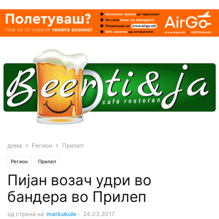
дома
Регион
Прилеп
Регион
Прилеп
Пијан возач удри во
бандера во Прилеп
од страна на
markukule
-
24.03.2017