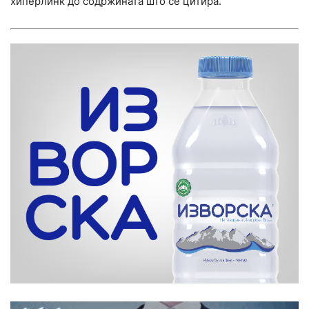
хиперлинк до содржината што се цитира.