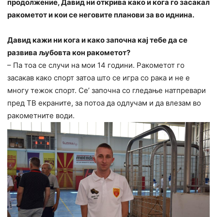
продолжение, Давид ни открива како и кога го засакал
ракометот и кои се неговите планови за во иднина.
Давид кажи ни кога и како започна кај тебе да се
развива љубовта кон ракометот?
– Па тоа се случи на мои 14 години. Ракометот го
засакав како спорт затоа што се игра со рака и не е
многу тежок спорт. Се’ започна со гледање натпревари
пред ТВ екраните, за потоа да одлучам и да влезам во
ракометните води.