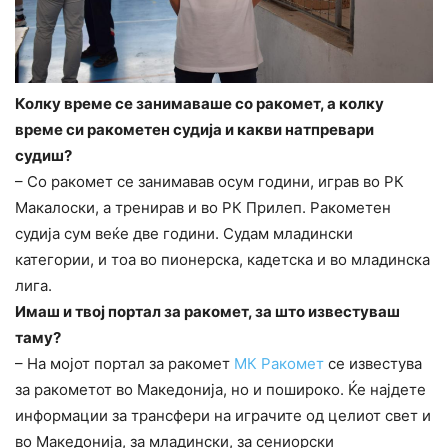
Колку време се занимаваше со ракомет, а колку
време си ракометен судија и какви натпревари
судиш?
– Со ракомет се занимавав осум години, играв во РК
Макалоски, а тренирав и во РК Прилеп. Ракометен
судија сум веќе две години. Судам младински
категории, и тоа во пионерска, кадетска и во младинска
лига.
Имаш и твој портал за ракомет, за што известуваш
таму?
– На мојот портал за ракомет
МК Ракомет
се известува
за ракометот во Македонија, но и пошироко. Ќе најдете
информации за трансфери на играчите од целиот свет и
во Македонија, за младински, за сениорски