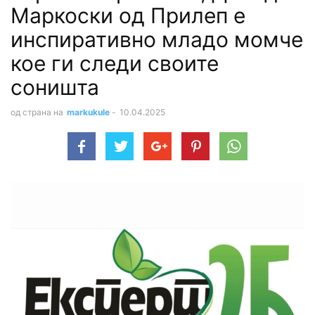
Маркоски од Прилеп е
инспиративно младо момче
кое ги следи своите
соништа
од страна на
markukule
-
10.04.2025