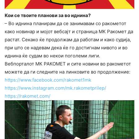
Кои се твоите планови за во иднина?
– Во иднина планирам да се занимавам со ракометот
како новинар и мојот вебсајт и страница МК Ракомет да
растат. Секако ќе продолжам да работам и како судија,
при што се надевам дека ќе го достигнам нивото и во
иднина ќе судам во некои поголеми лиги.
Вебпорталот МК РАКОМЕТ и сите новини во ракометот
можете да ги следните на линковите во продолжение:
https://www.facebook.com/rakomet1mk
https://www.instagram.com/mk.rakometprilep/
https://rakomet.com/