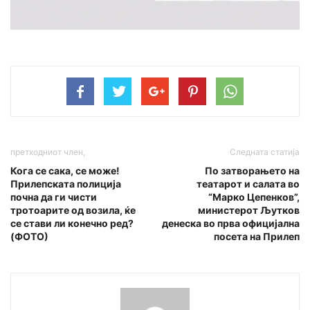
претходниот член,
Следната статија
Кога се сака, се може!
По затворањето на
Прилепската полиција
театарот и салата во
почна да ги чисти
“Марко Цепенков”,
тротоарите од возила, ќе
министерот Љутков
се стави ли конечно ред?
денеска во прва официјална
(ФОТО)
посета на Прилеп