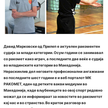
Давид Марковски од Прилеп е актуелен ракоментен
судија за млади категории. Осум години се занимавал
со ракомет како играч, а последните две веќе е судија
во младинските категории во Македонија.
Нераскинлив дел неговите професионални ангажмани
во последните шест години е и веб порталот МК
РАКОМЕТ, еден од ретките вакви медиуми во
Македонија, каде вљубениците во овој спорт редовно
можат да се информираат за новостите во ракометот
кај нас и во странство. Во краток разговор во