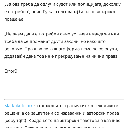
„За ова треба да одлучи судот или полицијата, доколку
е потребно“, рече Гуљаш одговарајќи на новинарски
прашања.
„Не знам дали е потребен само уставен амандман или
треба да се променат други закони, но како што
рековме, Прајд во сегашната форма нема да се случи,
додавајќи дека тоа не е прекршување на ничии права.
Error9
Markukule.mk
- содржините, графичките и техничките
решенија се заштитени со издавачки и авторски права
(copyright). Крадењето на авторски текстови е казниво
со закон. Дозволено е делумно превземање на