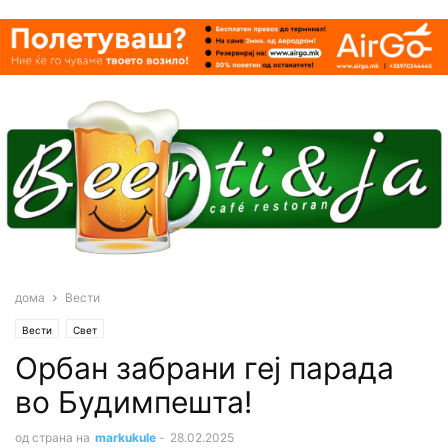
дома
Вести
Вести
Свет
Орбан забрани геј парада
во Будимпешта!
од страна на
markukule
-
28.02.2025