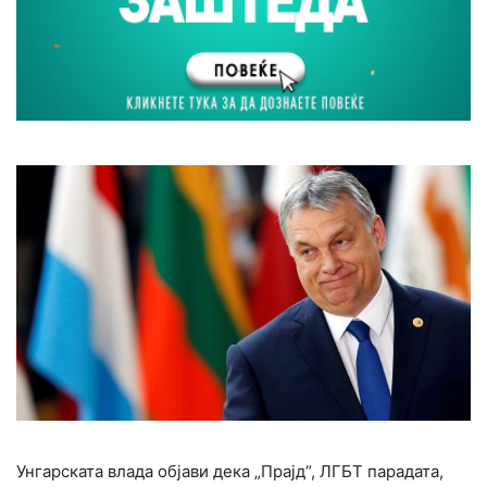
Унгарската влада објави дека „Прајд“, ЛГБТ парадата,