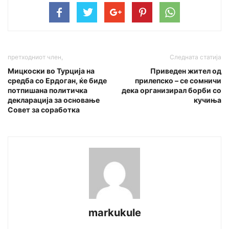
претходниот член,
Следната статија
Мицкоски во Турција на
Приведен жител од
средба со Ердоган, ќе биде
прилепско – се сомничи
потпишана политичка
дека организирал борби со
декларација за основање
кучиња
Совет за соработка
markukule