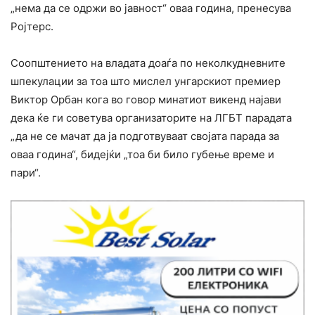
„нема да се одржи во јавност“ оваа година, пренесува
Ројтерс.
Соопштението на владата доаѓа по неколкудневните
шпекулации за тоа што мислел унгарскиот премиер
Виктор Орбан кога во говор минатиот викенд најави
дека ќе ги советува организаторите на ЛГБТ парадата
„да не се мачат да ја подготвуваат својата парада за
оваа година“, бидејќи „тоа би било губење време и
пари“.