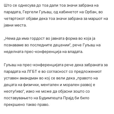
Што се однесува до тоа дали тоа значи забрана на
парадата, Гергели Гуљаш, од кабинетот на Орбан, во
четвртокот објави дека тоа значи забрана за маршот на
јавни места.
„Нема да има гордост во јавната форма во која ја
познаваме во последните децении“, рече Гуљаш на
неделната прес-конференција на владата.
Гуљаш на прес-конференцијата рече дека забраната за
парадата на ЛГБТ е во согласност со предложениот
уставен амандман во кој се вели дека „правото на
децата на физички, ментален и морален развој е
неотуѓиво“, иако не може да објасни зошто со
поставувањето на Будимпешта Прајд би било
прекршено такво право.