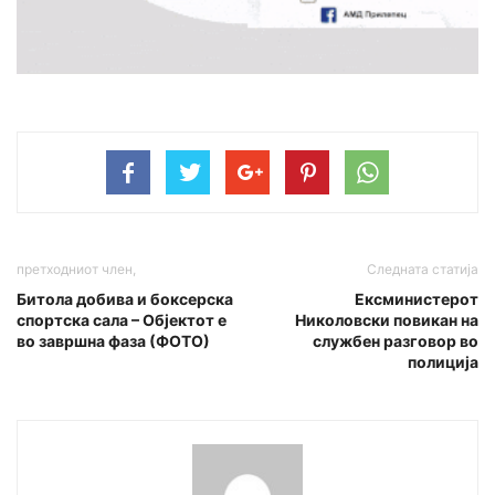
претходниот член,
Следната статија
Битола добива и боксерска
Ексминистерот
спортска сала – Објектот е
Николовски повикан на
во завршна фаза (ФОТО)
службен разговор во
полиција