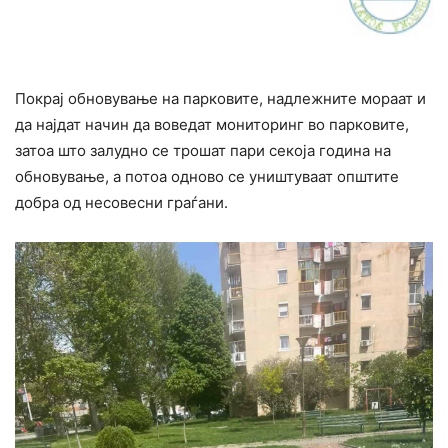
Покрај обновување на парковите, надлежните мораат и
да најдат начин да воведат мониторинг во парковите,
затоа што залудно се трошат пари секоја година на
обновување, а потоа одново се уништуваат општите
добра од несовесни граѓани.