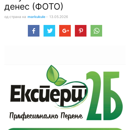
денес (ФОТО)
од страна на
markukule
-
13.05.2026