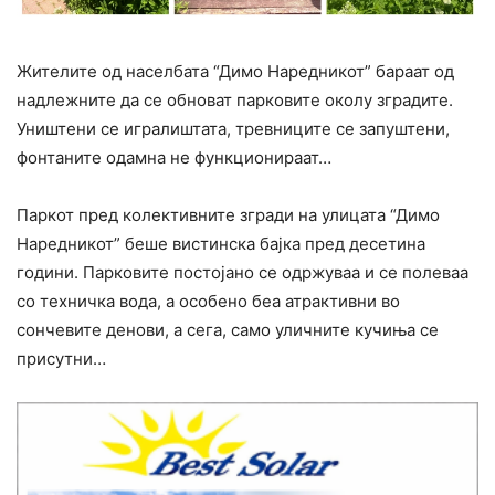
Жителите од населбата “Димо Наредникот” бараат од
надлежните да се обноват парковите околу зградите.
Уништени се игралиштата, тревниците се запуштени,
фонтаните одамна не функционираат…
Паркот пред колективните згради на улицата “Димо
Наредникот” беше вистинска бајка пред десетина
години. Парковите постојано се одржуваа и се полеваа
со техничка вода, а особено беа атрактивни во
сончевите денови, а сега, само уличните кучиња се
присутни…