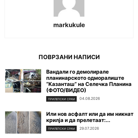
markukule
ПОВРЗАНИ НАПИСИ
Вандали го демолирале
планинарското одморалиште
“Казанташ” на Селечка Планина
(ФОТО/ВИДЕО)
04.08.2026
ПРИЛЕПСКИ СРАМ
Или нов асфалт или да им никнат
крилја и да прелетаат:...
29.07.2026
ПРИЛЕПСКИ СРАМ