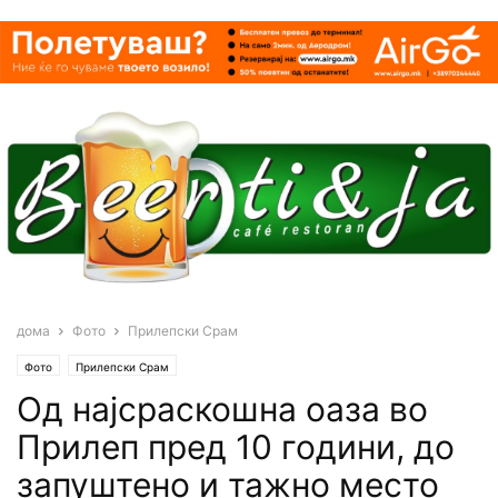
дома
Фото
Прилепски Срам
Фото
Прилепски Срам
Од најсраскошна оаза во
Прилеп пред 10 години, до
запуштено и тажно место